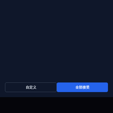
常见问题
免费专用服务器
职业机会
支付方式
联系信息
Support : +372 610 4263
自定义
全部接受
Sales : +44 7488 811 581
support@blueservers.com
info@blueservers.com