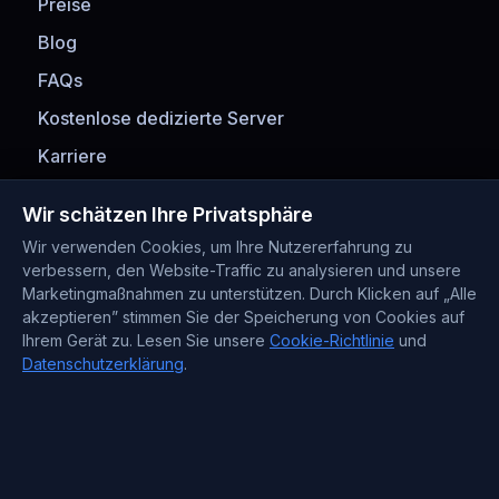
Preise
Blog
FAQs
Kostenlose dedizierte Server
Karriere
Zahlungsmethoden
Wir schätzen Ihre Privatsphäre
Wir verwenden Cookies, um Ihre Nutzererfahrung zu
verbessern, den Website-Traffic zu analysieren und unsere
Marketingmaßnahmen zu unterstützen. Durch Klicken auf „Alle
akzeptieren” stimmen Sie der Speicherung von Cookies auf
Ihrem Gerät zu. Lesen Sie unsere
Cookie-Richtlinie
und
Datenschutzerklärung
.
Kontaktinformationen
Support : +372 610 4263
Sales : +44 7488 811 581