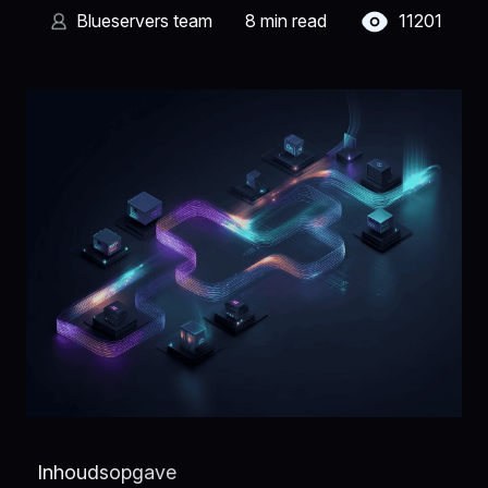
Blueservers team
8 min read
11201
Inhoudsopgave