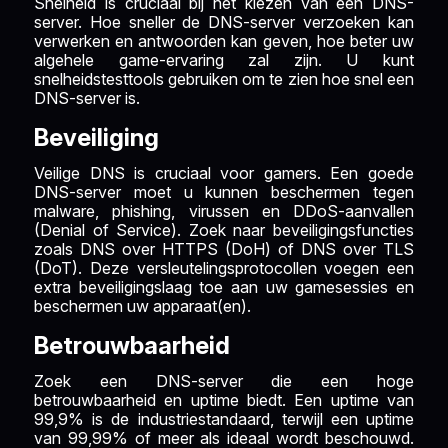
Snelheid is cruciaal bij het kiezen van een DNS-
server. Hoe sneller de DNS-server verzoeken kan
verwerken en antwoorden kan geven, hoe beter uw
algehele game-ervaring zal zijn. U kunt
snelheidstesttools gebruiken om te zien hoe snel een
DNS-server is.
Beveiliging
Veilige DNS is cruciaal voor gamers. Een goede
DNS-server moet u kunnen beschermen tegen
malware, phishing, virussen en DDoS-aanvallen
(Denial of Service). Zoek naar beveiligingsfuncties
zoals DNS over HTTPS (DoH) of DNS over TLS
(DoT). Deze versleutelingsprotocollen voegen een
extra beveiligingslaag toe aan uw gamesessies en
beschermen uw apparaat(en).
Betrouwbaarheid
Zoek een DNS-server die een hoge
betrouwbaarheid en uptime biedt. Een uptime van
99,9% is de industriestandaard, terwijl een uptime
van 99,99% of meer als ideaal wordt beschouwd.