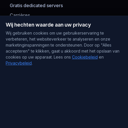
Gratis dedicated servers
Carrières
Wij hechten waarde aan uw privacy
Betaalmethoden
Wij gebruiken cookies om uw gebruikerservaring te
verbeteren, het websiteverkeer te analyseren en onze
marketinginspanningen te ondersteunen. Door op "Alles
accepteren" te klikken, gaat u akkoord met het opslaan van
cookies op uw apparaat. Lees ons
Cookiebeleid
en
Privacybeleid
.
Contactgegevens
Support : +372 610 4263
Sales : +44 7488 811 581
support@blueservers.com
info@blueservers.com
BlueVPS OÜ Tallinn, Kesklinna linnaosa,