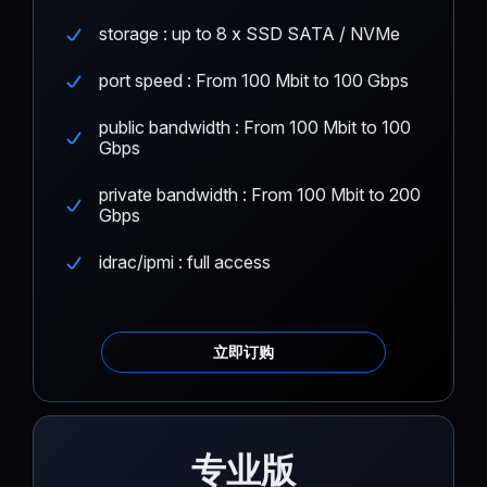
storage : up to 8 x SSD SATA / NVMe
port speed : From 100 Mbit to 100 Gbps
public bandwidth : From 100 Mbit to 100
Gbps
private bandwidth : From 100 Mbit to 200
Gbps
idrac/ipmi : full access
立即订购
专业版