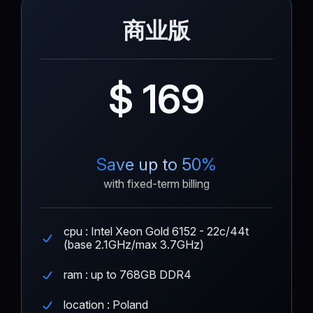
商业版
$ 169
Save up to 50%
with fixed-term billing
cpu : Intel Xeon Gold 6152 - 22c/44t
(base 2.1GHz/max 3.7GHz)
ram : up to 768GB DDR4
location : Poland