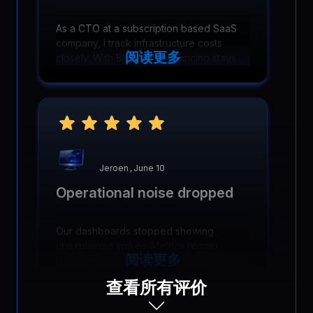
As a CTO at a subscription based SaaS
company, I track infrastructure costs
阅读更多
closely. With BlueServers, pricing stays
predictable as usage grows, so
forecasting is straightforward and
surprises are rare.
Jeroen
,
June 10
Operational noise dropped
Our dashboards stopped showing
unexplained spikes. Metrics remain
阅读更多
steady, alerts are rare, and daily
operations feel quieter across both
查看所有评价
normal and peak usage.