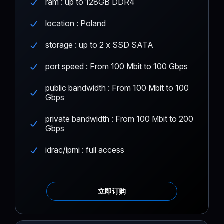
ram : up to 128GB DDR4
location : Poland
storage : up to 2 x SSD SATA
port speed : From 100 Mbit to 100 Gbps
public bandwidth : From 100 Mbit to 100
Gbps
private bandwidth : From 100 Mbit to 200
Gbps
idrac/ipmi : full access
立即订购