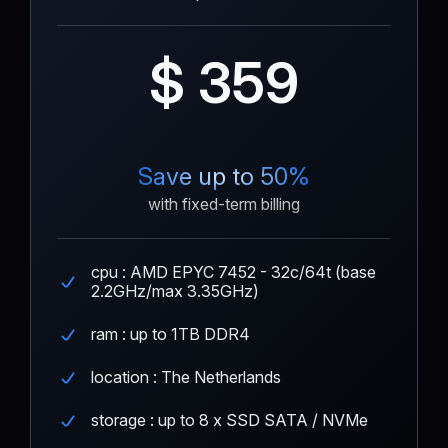
$ 359
Save up to 50%
with fixed-term billing
cpu : AMD EPYC 7452 - 32c/64t (base
2.2GHz/max 3.35GHz)
ram : up to 1TB DDR4
location : The Netherlands
storage : up to 8 x SSD SATA / NVMe