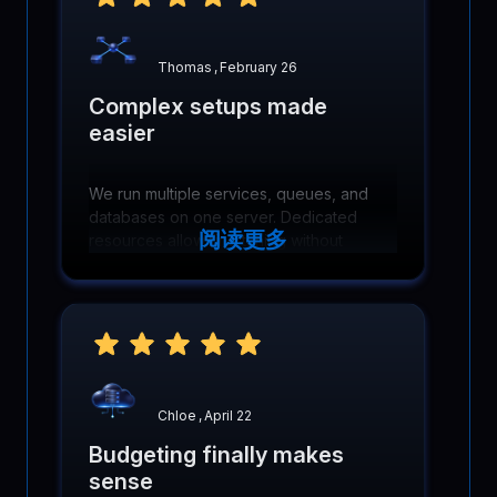
Thomas
,
February 26
Complex setups made
easier
We run multiple services, queues, and
databases on one server. Dedicated
阅读更多
resources allow fine tuning without
hitting artificial limits or contention
problems.
Chloe
,
April 22
Budgeting finally makes
sense