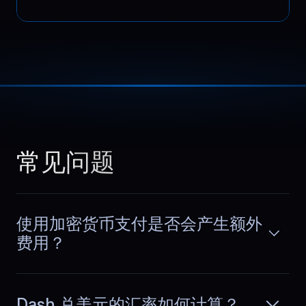
Lucas
,
September 29
Scaling without downtime
As our database grew, we added more
memory and storage. The process was
阅读更多
smooth and did not interrupt
常见问题
production. Capacity planning feels
simpler when upgrades are handled
cleanly.
使用加密货币支付是否会产生额外
费用？
Margarita
,
October 30
Sustained API throughput
Dash 兑美元的汇率如何计算？