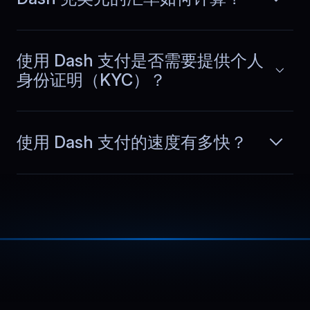
Our API handles high request volume
throughout the day. BlueServers keeps
阅读更多
throughput stable over long periods
and avoids slowdowns during bursts,
使用 Dash 支付是否需要提供个人
deployments, and heavy logging
身份证明（KYC）？
activity.
使用 Dash 支付的速度有多快？
Guangming
,
October 15
Region choice reduced
latency
For our mobile commerce platform, we
deployed in a closer region and
阅读更多
noticed lower latency immediately.
Pages load faster, API calls complete
quicker, and the whole experience
feels more responsive overall.