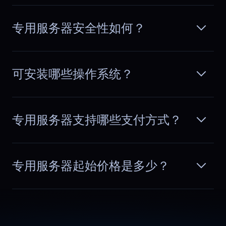
Peak hours feel normal
专用服务器安全性如何？
Traffic spikes used to change how the
system behaved. With dedicated
阅读更多
capacity, response times remain
consistent in the evenings and planning
可安装哪些操作系统？
feels much more reliable.
专用服务器支持哪些支付方式？
Lucas
,
September 29
Scaling without downtime
专用服务器起始价格是多少？
As our database grew, we added more
memory and storage. The process was
阅读更多
smooth and did not interrupt
production. Capacity planning feels
simpler when upgrades are handled