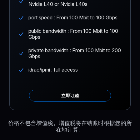
Nvidia L40 or Nvidia L40s
port speed : From 100 Mbit to 100 Gbps
public bandwidth : From 100 Mbit to 100
Gbps
private bandwidth : From 100 Mbit to 200
Gbps
idrac/ipmi : full access
立即订购
价格不包含增值税。增值税将在结账时根据您的所
在地计算。