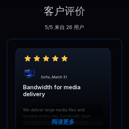
客户评价
5/5 来自 26 用户
Sofia
,
March 31
Bandwidth for media
delivery
We deliver large media files and
streams every day. Bandwidth stays
阅读更多
consistent during peak usage and
users experience fewer buffering