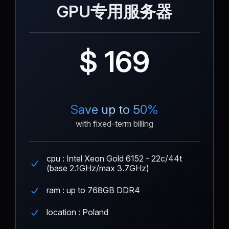
GPU专用服务器
$ 169
Save up to 50%
with fixed-term billing
cpu : Intel Xeon Gold 6152 - 22c/44t
(base 2.1GHz/max 3.7GHz)
ram : up to 768GB DDR4
location : Poland