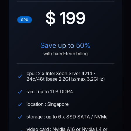
$ 199
GPU
Save up to 50%
with fixed-term billing
cpu : 2 x Intel Xeon Silver 4214 -
24c/48t (base 2.2GHz/max 3.2GHz)
ram : up to 1TB DDR4
location : Singapore
storage : up to 6 x SSD SATA / NVMe
video card : Nvidia A16 or Nvidia L4 or