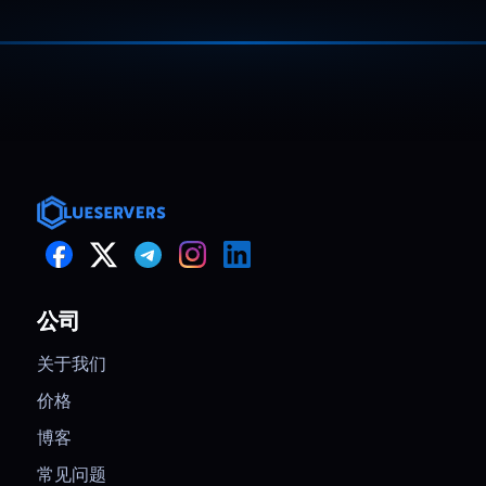
smooth
We ran a campaign that tripled traffic
overnight. Dedicated capacity kept
阅读更多
response times stable, avoided
throttling, and handled checkout load
cleanly. CPU and memory usage stayed
steady the entire time.
公司
关于我们
价格
博客
常见问题