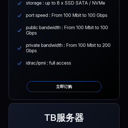
storage : up to 8 x SSD SATA / NVMe
port speed : From 100 Mbit to 100 Gbps
public bandwidth : From 100 Mbit to 100
Gbps
private bandwidth : From 100 Mbit to 200
Gbps
idrac/ipmi : full access
立即订购
TB服务器