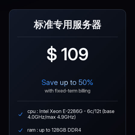
标准专用服务器
$ 109
Save up to 50%
with fixed-term billing
cpu : Intel Xeon E-2286G - 6c/12t (base
4.0GHz/max 4.9GHz)
ram : up to 128GB DDR4