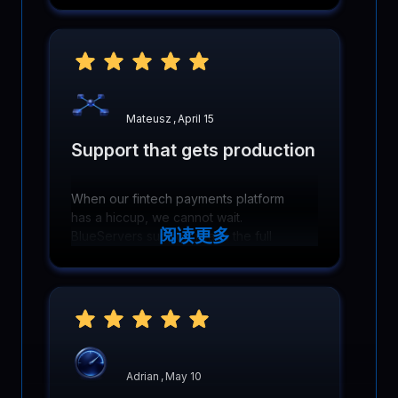
issues overall. It made a clear
difference!
Mateusz
,
April 15
Support that gets production
When our fintech payments platform
has a hiccup, we cannot wait.
阅读更多
BlueServers support reads the full
thread, asks smart diagnostics
questions, and fixes issues fast before
transactions are affected.
Adrian
,
May 10