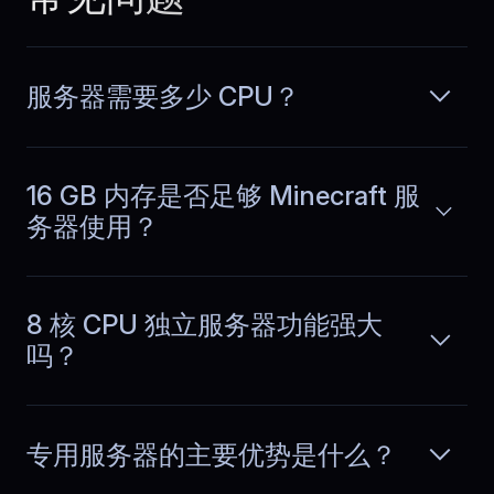
instead of restarting services or
chasing performance issues.
服务器需要多少 CPU？
Jeroen
,
June 10
Operational noise dropped
16 GB 内存是否足够 Minecraft 服
务器使用？
Our dashboards stopped showing
unexplained spikes. Metrics remain
阅读更多
steady, alerts are rare, and daily
operations feel quieter across both
8 核 CPU 独立服务器功能强大
normal and peak usage.
吗？
专用服务器的主要优势是什么？
Emilia
,
July 1