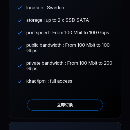
location : Sweden
storage : up to 2 x SSD SATA
port speed : From 100 Mbit to 100 Gbps
public bandwidth : From 100 Mbit to 100
Gbps
private bandwidth : From 100 Mbit to 200
Gbps
idrac/ipmi : full access
立即订购