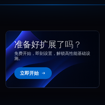
cleanly.
Margarita
,
October 30
Sustained API throughput
准备好扩展了吗？
Our API handles high request volume
throughout the day. BlueServers keeps
免费开始，即刻设置，解锁高性能基础设
阅读更多
throughput stable over long periods
施。
and avoids slowdowns during bursts,
deployments, and heavy logging
activity.
立即开始
Ethan
,
May 10
Launch traffic stayed