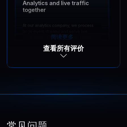
Analytics and live traffic
together
At our analytics company, we process
large event streams and serve live
阅读更多
dashboards. BlueServers runs batch
jobs and real time queries together
查看所有评价
without slowing reports or making the
interface feel laggy.
Louis
,
June 30
No more emergency restarts
Our team runs a SaaS product with CI
pipelines and several microservices.
阅读更多
BlueServers stability cut emergency
常见问题
fixes dramatically. We ship features