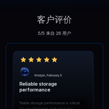
客户评价
5/5 来自 26 用户
Kristjan
,
February 5
Reliable storage
performance
Stable storage performance is critical
for our databases. Disk input and