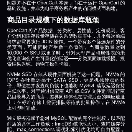
问题并不在于 OpenCart 本身，而在于运行 OpenCart 的
基础设施，并非为电子商务所产生的访问模式而构建。
商品目录规模下的数据库瓶颈
OpenCart 将产品数据、分类树、属性值、定价规则、客
户分组和库存数量存储在关系型数据表中，几乎每次前端
请求都需要执行 JOIN 操作。一个带有多个筛选条件的分
类页面，可能同时产生数十条查询。当商品数量达到
10,000 个 SKU 或更多时，针对大型产品和属性表的未
优化查询会产生可量化的延迟——分类页面加载缓慢、搜
索结果迟钝、购物车操作卡顿。
NVMe SSD 存储从硬件层面解决了这一问题。NVMe 的
IOPS 吞吐量远高于 SATA SSD，更是机械硬盘的数
倍，即便在并发查询负载下也能将 MySQL 读取延迟保持
在低水平。对于通过供应商 API 或 CSV 文件定期进行商
品目录导入的商店，差异同样体现在管理后台的响应速度
上：在标准存储上需要排队等待的批量操作，在 NVMe
上可即时完成。
独立服务器赋予您对 MySQL 配置的完全控制权，以匹配
商店的具体工作负载：InnoDB 缓冲池大小、查询缓存分
配、max_connections 调优和索引优化均可自由配置，