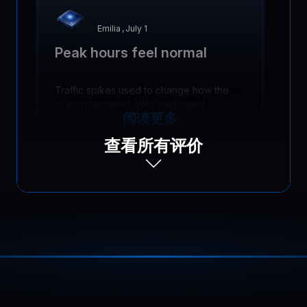
Emilia
,
July 1
Peak hours feel normal
Traffic spikes used to change how the
system behaved. With dedicated
阅读更多
capacity, response times remain
consistent in the evenings and planning
查看所有评价
feels much more reliable.
Alexis
,
August 15
No unexpected performance
dips
Running a growing SaaS app, we used