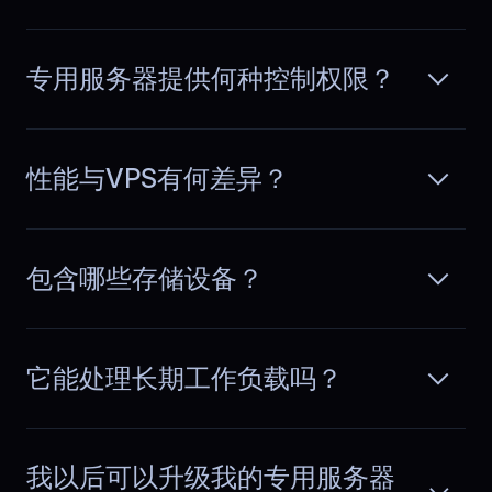
Elena
,
March 13
专用服务器提供何种控制权限？
Stable performance
I’ve been using a dedicated server
性能与VPS有何差异？
from Blueservers for my e-commerce
阅读更多
projects, and the reliability is
outstanding. Zero downtime, stable
performance, and excellent support
包含哪些存储设备？
when I needed quick configuration
help.
它能处理长期工作负载吗？
我以后可以升级我的专用服务器