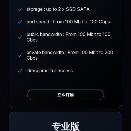
storage : up to 2 x SSD SATA
port speed : From 100 Mbit to 100 Gbps
public bandwidth : From 100 Mbit to 100
Gbps
private bandwidth : From 100 Mbit to 200
Gbps
idrac/ipmi : full access
立即订购
专业版