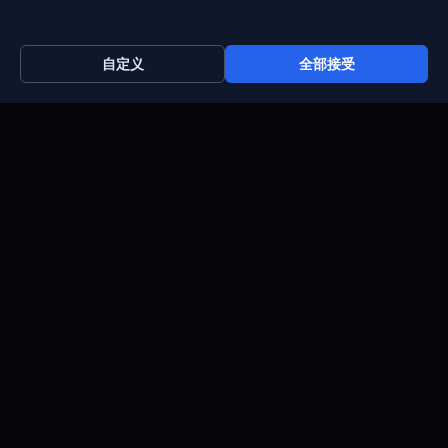
Sales : +44 7488 811 581
support@blueservers.com
自定义
全部接受
info@blueservers.com
BlueVPS OÜ Tallinn, Kesklinna linnaosa,
Kaupmehe tn 7-120
billing@bluevps.com
VAT ID : EE102209482
版权 2026 © Blueservers。保留所有权利
网
濫
隐
使
Cookie
站
用
私
用
政策
地
政
政
条
图
策
策
款