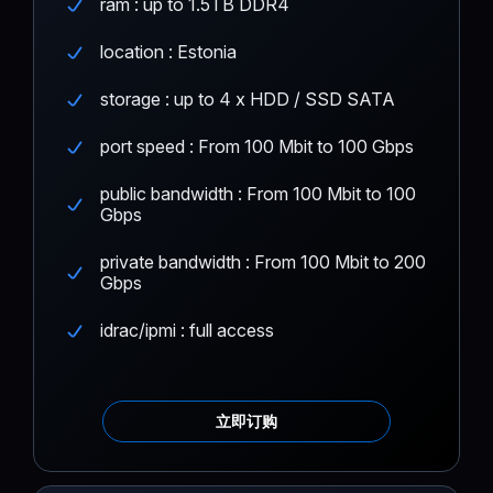
ram : up to 1.5TB DDR4
location : Estonia
storage : up to 4 x HDD / SSD SATA
port speed : From 100 Mbit to 100 Gbps
public bandwidth : From 100 Mbit to 100
Gbps
private bandwidth : From 100 Mbit to 200
Gbps
idrac/ipmi : full access
立即订购