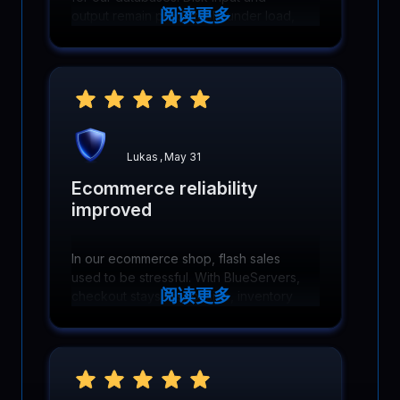
阅读更多
output remain predictable under load,
keeping queries fast and backups
running smoothly.
Lukas
,
May 31
Ecommerce reliability
improved
In our ecommerce shop, flash sales
used to be stressful. With BlueServers,
阅读更多
checkout stays responsive, inventory
sync runs smoothly, and we avoid
failed orders when traffic and
transactions spike.