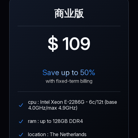
商业版
$ 109
Save up to 50%
with fixed-term billing
cpu : Intel Xeon E-2286G - 6c/12t (base
4.0GHz/max 4.9GHz)
ram : up to 128GB DDR4
location : The Netherlands