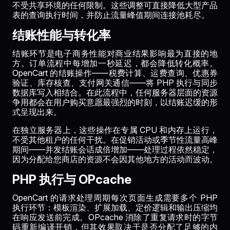
不受共享环境的任何限制。这些调整可直接降低大型产品
表的查询执行时间，并防止流量峰值期间连接池耗尽。
结账性能与转化率
结账环节是电子商务性能对商业结果影响最为直接的地
方。订单流程中每增加一秒延迟，都会降低转化概率。
OpenCart 的结账操作——税费计算、运费查询、优惠券
验证、库存核查、支付网关通信——将 PHP 执行与同步
数据库写入相结合。在此流程中，任何服务器层面的资源
争用都会在用户购买意愿最强烈的时刻，以结账迟缓的形
式呈现出来。
在独立服务器上，这些操作在专属 CPU 和内存上运行，
不受其他租户的任何干扰。在促销活动或季节性流量高峰
期间——并发结账会话成倍增加——处理过程依然稳定，
因为分配给您商店的资源不会因其他地方的活动而波动。
PHP 执行与 OPcache
OpenCart 的请求处理周期每次页面生成需要多个 PHP
执行环节：模板渲染、扩展加载、定价逻辑和输出压缩均
在响应发送前完成。OPcache 消除了重复请求时的字节
码重新编译开销，但其效果取决于是否分配了足够的内