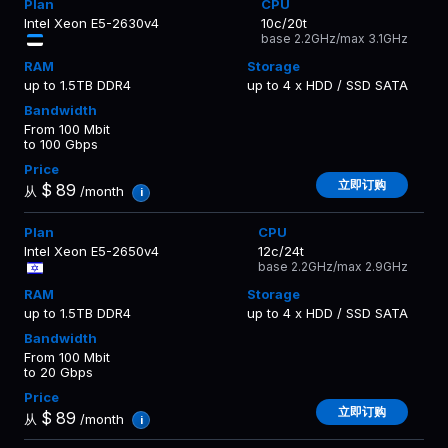
Intel Xeon E5-2630v4
10c/20t
base 2.2GHz/max 3.1GHz
up to 1.5TB DDR4
up to 4 x HDD / SSD SATA
From 100 Mbit
to 100 Gbps
立即订购
$
89
从
/month
i
Intel Xeon E5-2650v4
12c/24t
base 2.2GHz/max 2.9GHz
up to 1.5TB DDR4
up to 4 x HDD / SSD SATA
From 100 Mbit
to 20 Gbps
立即订购
$
89
从
/month
i