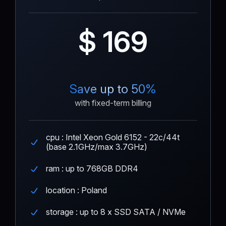
$ 169
Save up to 50%
with fixed-term billing
cpu : Intel Xeon Gold 6152 - 22c/44t
(base 2.1GHz/max 3.7GHz)
ram : up to 768GB DDR4
location : Poland
storage : up to 8 x SSD SATA / NVMe