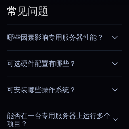
to chase random performance drops
常见问题
阅读更多
every week, jumping between logs,
metrics, and alerts without clear
answers. After switching to
BlueServers, behavior became
哪些因素影响专用服务器性能？
predictable and infrastructure stopped
being a question mark.
Ethan
,
May 10
可选硬件配置有哪些？
Launch traffic stayed
smooth
可安装哪些操作系统？
We ran a campaign that tripled traffic
overnight. Dedicated capacity kept
阅读更多
response times stable, avoided
throttling, and handled checkout load
能否在一台专用服务器上运行多个
cleanly. CPU and memory usage stayed
steady the entire time.
项目？