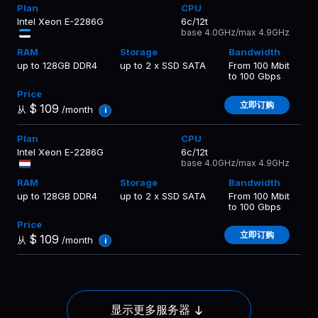
Intel Xeon E-2286G
6c/12t
base 4.0GHz/max 4.9GHz
up to 128GB DDR4
up to 2 x SSD SATA
From 100 Mbit
to 100 Gbps
立即订购
$
109
从
/month
i
Intel Xeon E-2286G
6c/12t
base 4.0GHz/max 4.9GHz
up to 128GB DDR4
up to 2 x SSD SATA
From 100 Mbit
to 100 Gbps
立即订购
$
109
从
/month
i
显示更多服务器