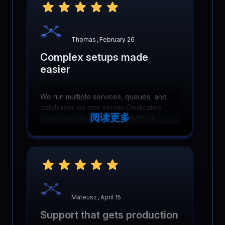
Thomas
,
February 26
Complex setups made
easier
We run multiple services, queues, and
databases on one server. Dedicated
阅读更多
resources allow fine tuning without
hitting artificial limits or contention
problems.
Mateusz
,
April 15
Support that gets production