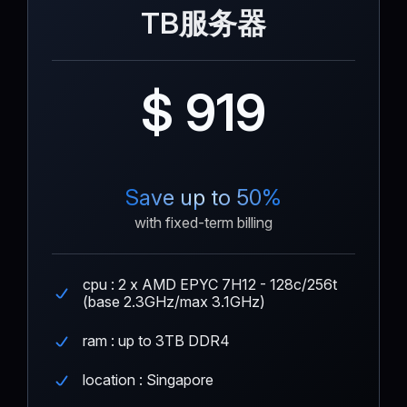
TB服务器
$ 919
Save up to 50%
with fixed-term billing
cpu : 2 x AMD EPYC 7H12 - 128c/256t
(base 2.3GHz/max 3.1GHz)
ram : up to 3TB DDR4
location : Singapore