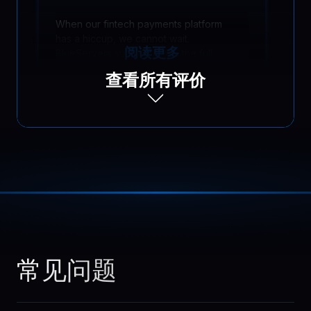
When our fintech payments platform
has a hiccup, we cannot wait.
阅读更多
BlueServers support reads the full
thread, asks smart diagnostics
查看所有评价
questions, and fixes issues fast before
transactions are affected.
Lukas
,
May 31
Ecommerce reliability
improved
In our ecommerce shop, flash sales
used to be stressful. With BlueServers,
常见问题
阅读更多
checkout stays responsive, inventory
sync runs smoothly, and we avoid
failed orders when traffic and