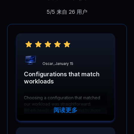
5/5 来自 26 用户
Oscar
,
January 15
Configurations that match
workloads
Choosing a configuration that matched
our workload was straightforward.
阅读更多
When needs changed, scaling to more
cores and memory was simple and did
not require reworking infrastructure.