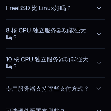
transactions spike.
FreeBSD 比 Linux好吗？
Louis
,
June 30
8 核 CPU 独立服务器功能强大
No more emergency restarts
吗？
Our team runs a SaaS product with CI
pipelines and several microservices.
阅读更多
BlueServers stability cut emergency
10 核 CPU 独立服务器功能强大
fixes dramatically. We ship features
吗？
instead of restarting services or
chasing performance issues.
专用服务器支持哪些支付方式？
Emilia
,
July 1
Peak hours feel normal