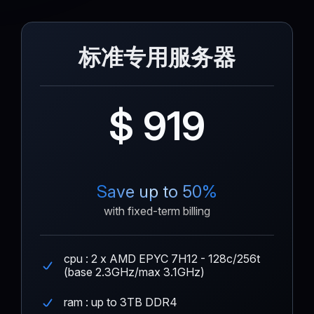
标准专用服务器
$ 919
Save up to 50%
with fixed-term billing
cpu : 2 x AMD EPYC 7H12 - 128c/256t
(base 2.3GHz/max 3.1GHz)
ram : up to 3TB DDR4