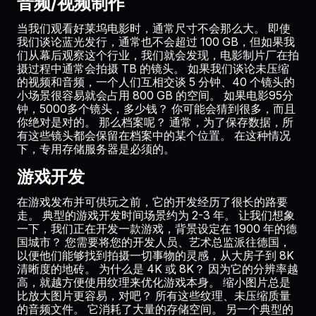
音频/视频制作
当我们观看好莱坞电影时，通常尺寸不会那么大。 即使
我们谈论蓝光发行，通常也不会超过 100 GB，但如果我
们从幕后观察这个行业，我们就会发现，电影制片厂在拍
摄过程中通常会拍摄 TB 的镜头。 如果我们谈论未压缩
的视频和音频，一个人们互相交谈 5 分钟、40 个镜头的
小场景很容易就会占用 800 GB 的空间。 如果电影95分
钟，5000多个镜头，多少钱？ 你可能会猜到很多，而且
你绝对是对的。 那么档案呢？ 通常，为了保存数据，所
有这些镜头都会保留在档案中的某个位置。 在这种情况
下，专用存储服务器是必须的。
游戏开发
在游戏发布并可供玩之前，它的开发经历了很长的路要
走。 典型的游戏开发时间场景约为 2-3 年。 让我们想象
一下，我们正在开发一款游戏，背景设定在 1900 年的德
国城市？ 您需要将您的开发人员、艺术总监派往德国，
以便他们能够找到拍摄一切事物的灵感，从大房子到 8K
清晰度的地砖。 为什么是 4K 或 8K？ 因为它的分辨率越
高，就越方便使用纹理来优化游戏本身。 缩小图片总是
比放大图片更容易，对吧？ 所有这些纹理、未压缩质量
的音频文件。 它消耗了大量的存储空间。 另一个典型的