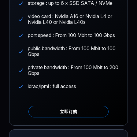
storage : up to 6 x SSD SATA / NVMe
video card : Nvidia A16 or Nvidia L4 or
Nvidia L40 or Nvidia L40s
port speed : From 100 Mbit to 100 Gbps
public bandwidth : From 100 Mbit to 100
Gbps
private bandwidth : From 100 Mbit to 200
Gbps
idrac/ipmi : full access
立即订购