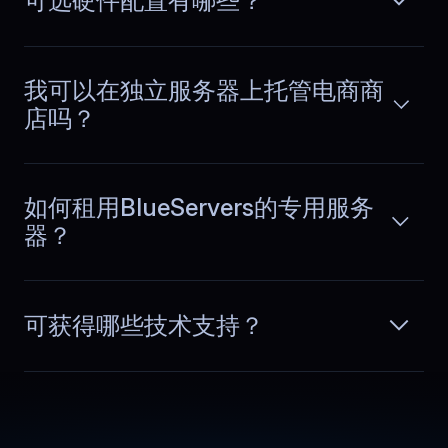
可选硬件配置有哪些？
Traffic spikes used to change how the
system behaved. With dedicated
阅读更多
capacity, response times remain
我可以在独立服务器上托管电商商
consistent in the evenings and planning
店吗？
feels much more reliable.
如何租用BlueServers的专用服务
器？
Margarita
,
October 30
Sustained API throughput
可获得哪些技术支持？
Our API handles high request volume
throughout the day. BlueServers keeps
阅读更多
throughput stable over long periods
and avoids slowdowns during bursts,
deployments, and heavy logging
activity.