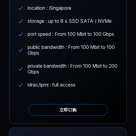
location : Singapore
storage : up to 8 x SSD SATA / NVMe
port speed : From 100 Mbit to 100 Gbps
public bandwidth : From 100 Mbit to 100
Gbps
private bandwidth : From 100 Mbit to 200
Gbps
idrac/ipmi : full access
立即订购