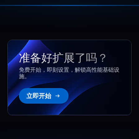
Denis
,
November 4
Predictable compute for
parallel jobs
准备好扩展了吗？
Physical servers removed noisy
neighbor problems completely. CPU
免费开始，即刻设置，解锁高性能基础设
阅读更多
and RAM stay consistent during parallel
施。
workloads, container builds, and
background jobs. Performance is
predictable because resources are not
立即开始
shared.
Ethan
,
May 10
Launch traffic stayed
smooth