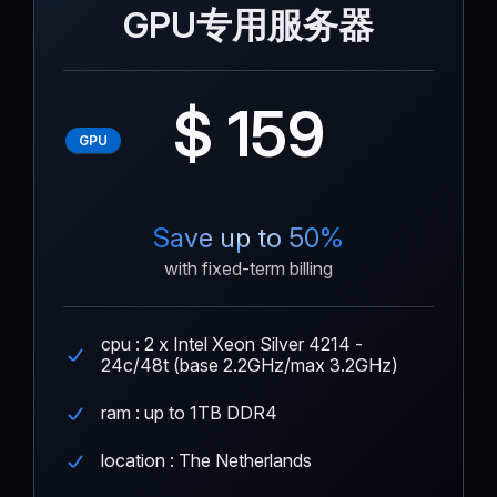
GPU专用服务器
$ 159
GPU
Save up to 50%
with fixed-term billing
cpu : 2 x Intel Xeon Silver 4214 -
24c/48t (base 2.2GHz/max 3.2GHz)
ram : up to 1TB DDR4
location : The Netherlands