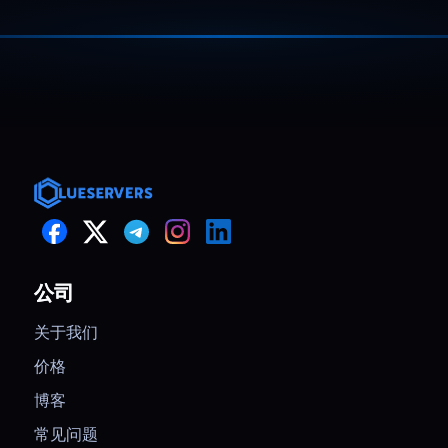
We ran a campaign that tripled traffic
overnight. Dedicated capacity kept
阅读更多
response times stable, avoided
throttling, and handled checkout load
cleanly. CPU and memory usage stayed
steady the entire time.
公司
关于我们
价格
博客
常见问题