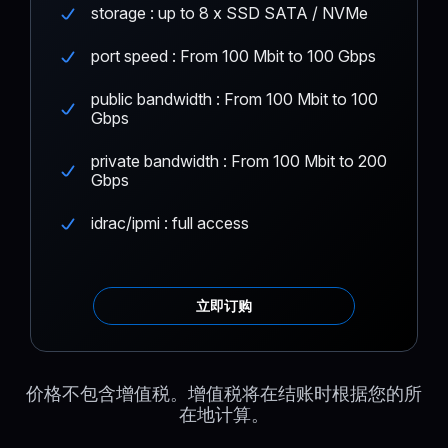
storage : up to 8 x SSD SATA / NVMe
port speed : From 100 Mbit to 100 Gbps
public bandwidth : From 100 Mbit to 100
Gbps
private bandwidth : From 100 Mbit to 200
Gbps
idrac/ipmi : full access
立即订购
价格不包含增值税。增值税将在结账时根据您的所
在地计算。