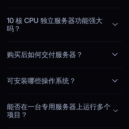
used to be stressful. With BlueServers,
阅读更多
checkout stays responsive, inventory
sync runs smoothly, and we avoid
10 核 CPU 独立服务器功能强大
failed orders when traffic and
吗？
transactions spike.
购买后如何交付服务器？
Alexis
,
August 15
No unexpected performance
dips
可安装哪些操作系统？
Running a growing SaaS app, we used
to chase random performance drops
阅读更多
every week, jumping between logs,
能否在一台专用服务器上运行多个
metrics, and alerts without clear
项目？
answers. After switching to
BlueServers, behavior became
predictable and infrastructure stopped