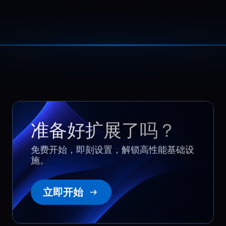
being a question mark.
Margarita
,
October 30
Sustained API throughput
Our API handles high request volume
throughout the day. BlueServers keeps
阅读更多
throughput stable over long periods
and avoids slowdowns during bursts,
deployments, and heavy logging
准备好扩展了吗？
activity.
免费开始，即刻设置，解锁高性能基础设
施。
Ethan
,
May 10
立即开始
Launch traffic stayed
smooth