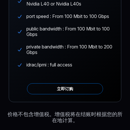
Nvidia L40 or Nvidia L40s
port speed : From 100 Mbit to 100 Gbps
public bandwidth : From 100 Mbit to 100
Gbps
private bandwidth : From 100 Mbit to 200
Gbps
idrac/ipmi : full access
立即订购
价格不包含增值税。增值税将在结账时根据您的所
在地计算。