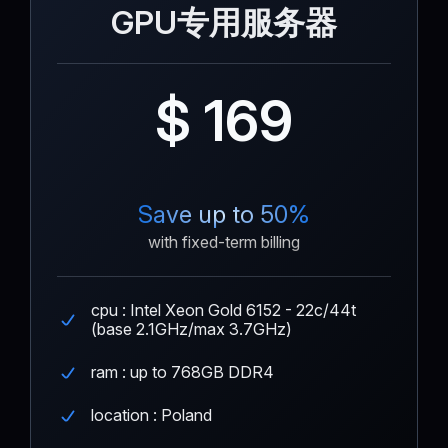
GPU专用服务器
$ 169
Save up to 50%
with fixed-term billing
cpu : Intel Xeon Gold 6152 - 22c/44t
(base 2.1GHz/max 3.7GHz)
ram : up to 768GB DDR4
location : Poland