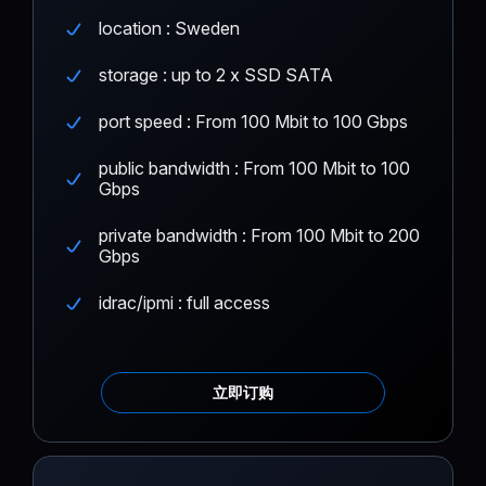
location : Sweden
storage : up to 2 x SSD SATA
port speed : From 100 Mbit to 100 Gbps
public bandwidth : From 100 Mbit to 100
Gbps
private bandwidth : From 100 Mbit to 200
Gbps
idrac/ipmi : full access
立即订购