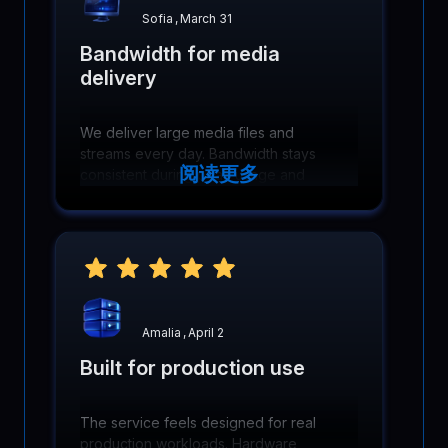
Sofia
,
March 31
Bandwidth for media
delivery
We deliver large media files and
streams every day. Bandwidth stays
阅读更多
consistent during peak usage and
users experience fewer buffering
issues overall. It made a clear
difference!
Amalia
,
April 2
Built for production use
The service feels designed for real
production workloads. Hardware