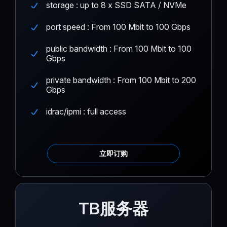
storage : up to 8 x SSD SATA / NVMe
port speed : From 100 Mbit to 100 Gbps
public bandwidth : From 100 Mbit to 100
Gbps
private bandwidth : From 100 Mbit to 200
Gbps
idrac/ipmi : full access
立即订购
TB服务器