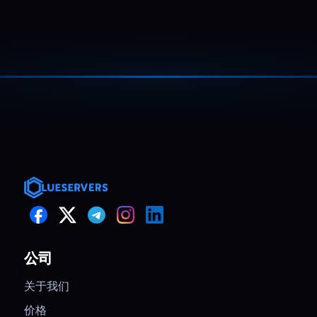
We ran a campaign that tripled traffic
overnight. Dedicated capacity kept
阅读更多
response times stable, avoided
throttling, and handled checkout load
cleanly. CPU and memory usage stayed
steady the entire time.
Martin
,
February 21
Exceeded my expectations
The dedicated server exceeded my
expectations. The 8-CORE CPU and 64
阅读更多
GB RAM handled all my data-
公司
processing tasks effortlessly.
Deployment was instant, and the
关于我们
connection speed was truly impressive.
价格