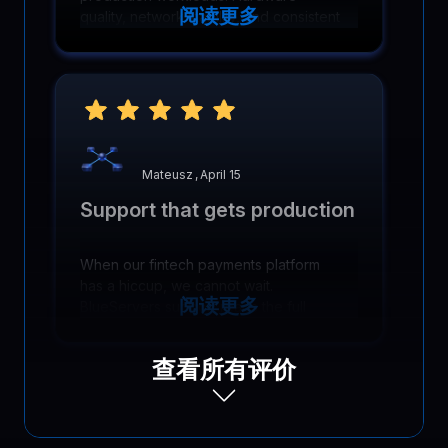
阅读更多
quality, network stability, and consistent
performance removed hosting from our
list of daily concerns.
Mateusz
,
April 15
Support that gets production
When our fintech payments platform
has a hiccup, we cannot wait.
阅读更多
BlueServers support reads the full
thread, asks smart diagnostics
questions, and fixes issues fast before
查看所有评价
transactions are affected.