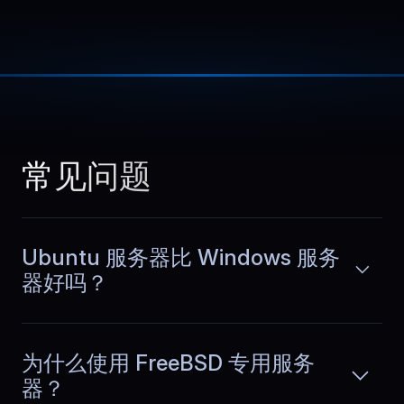
Adrian
,
May 10
Analytics and live traffic
together
At our analytics company, we process
large event streams and serve live
阅读更多
dashboards. BlueServers runs batch
常见问题
jobs and real time queries together
without slowing reports or making the
interface feel laggy.
Ubuntu 服务器比 Windows 服务
器好吗？
Lukas
,
May 31
Ecommerce reliability
improved
为什么使用 FreeBSD 专用服务
器？
In our ecommerce shop, flash sales