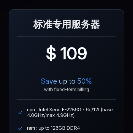
标准专用服务器
$ 109
Save up to 50%
with fixed-term billing
cpu : Intel Xeon E-2286G - 6c/12t (base
4.0GHz/max 4.9GHz)
ram : up to 128GB DDR4