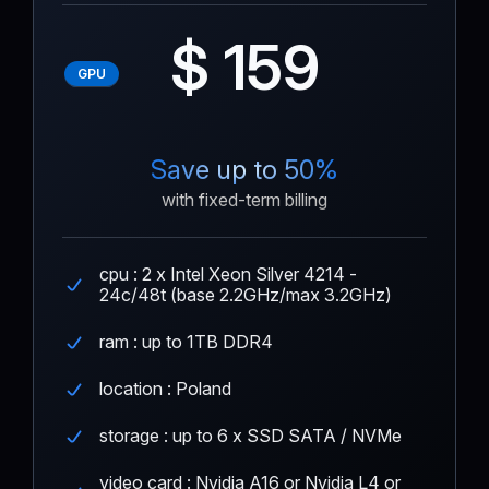
$ 159
GPU
Save up to 50%
with fixed-term billing
cpu : 2 x Intel Xeon Silver 4214 -
24c/48t (base 2.2GHz/max 3.2GHz)
ram : up to 1TB DDR4
location : Poland
storage : up to 6 x SSD SATA / NVMe
video card : Nvidia A16 or Nvidia L4 or