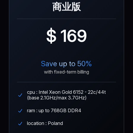
商业版
$ 169
Save up to 50%
with fixed-term billing
cpu : Intel Xeon Gold 6152 - 22c/44t
(base 2.1GHz/max 3.7GHz)
ram : up to 768GB DDR4
location : Poland