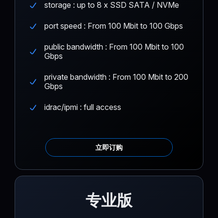
storage : up to 8 x SSD SATA / NVMe
port speed : From 100 Mbit to 100 Gbps
public bandwidth : From 100 Mbit to 100
Gbps
private bandwidth : From 100 Mbit to 200
Gbps
idrac/ipmi : full access
立即订购
专业版