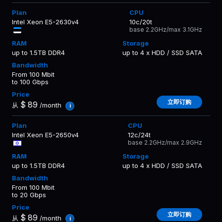
Intel Xeon E5-2630v4
10c/20t
base 2.2GHz/max 3.1GHz
up to 1.5TB DDR4
up to 4 x HDD / SSD SATA
From 100 Mbit
to 100 Gbps
立即订购
$
89
从
/month
i
Intel Xeon E5-2650v4
12c/24t
base 2.2GHz/max 2.9GHz
up to 1.5TB DDR4
up to 4 x HDD / SSD SATA
From 100 Mbit
to 20 Gbps
立即订购
$
89
从
/month
i