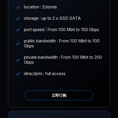
location : Estonia
storage : up to 2 x SSD SATA
port speed : From 100 Mbit to 100 Gbps
public bandwidth : From 100 Mbit to 100
Gbps
private bandwidth : From 100 Mbit to 200
Gbps
idrac/ipmi : full access
立即订购