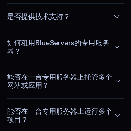
阅读更多
performance stable during events and
traffic surges, resulting in smoother
gameplay and fewer disconnects.
是否提供技术支持？
如何租用BlueServers的专用服务
Sofia
,
March 31
器？
Bandwidth for media
delivery
能否在一台专用服务器上托管多个
We deliver large media files and
网站或应用？
streams every day. Bandwidth stays
阅读更多
consistent during peak usage and
users experience fewer buffering
issues overall. It made a clear
能否在一台专用服务器上运行多个
difference!
项目？