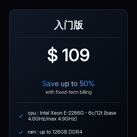
入门版
$ 109
Save up to 50%
with fixed-term billing
cpu : Intel Xeon E-2286G - 6c/12t (base
4.0GHz/max 4.9GHz)
ram : up to 128GB DDR4