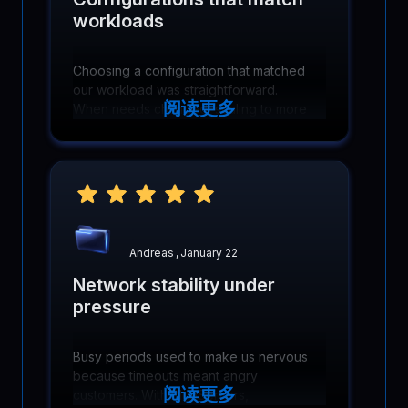
workloads
Choosing a configuration that matched
our workload was straightforward.
阅读更多
When needs changed, scaling to more
cores and memory was simple and did
not require reworking infrastructure.
Andreas
,
January 22
Network stability under
pressure
Busy periods used to make us nervous
because timeouts meant angry
阅读更多
customers. With BlueServers,