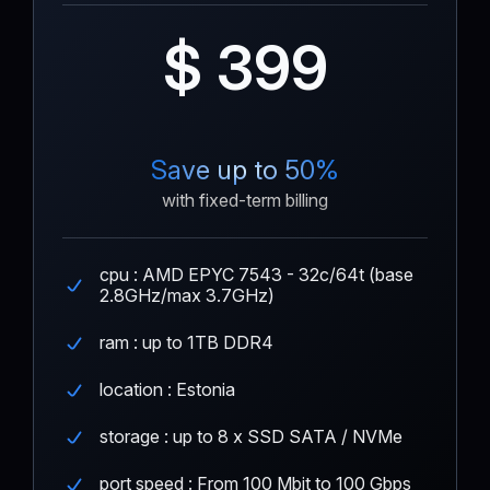
$ 399
Save up to 50%
with fixed-term billing
cpu : AMD EPYC 7543 - 32c/64t (base
2.8GHz/max 3.7GHz)
ram : up to 1TB DDR4
location : Estonia
storage : up to 8 x SSD SATA / NVMe
port speed : From 100 Mbit to 100 Gbps