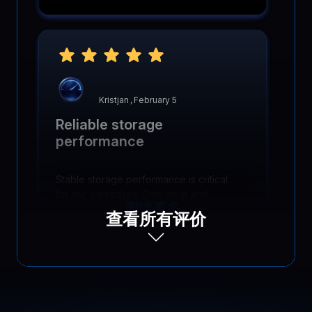
connections stay reliable even under
heavy traffic, network quality holds up,
and support tickets dropped fast!
Kristjan
,
February 5
Reliable storage
performance
Stable storage performance is critical
for our databases. Disk input and
阅读更多
output remain predictable under load,
查看所有评价
keeping queries fast and backups
running smoothly.