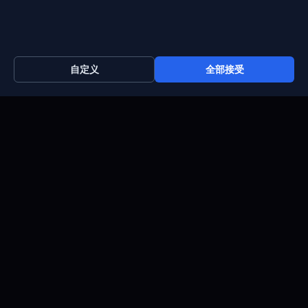
Support : +372 610 4263
Sales : +44 7488 811 581
support@blueservers.com
自定义
全部接受
info@blueservers.com
BlueVPS OÜ Tallinn, Kesklinna linnaosa,
Kaupmehe tn 7-120
billing@bluevps.com
VAT ID : EE102209482
版权 2026 © Blueservers。保留所有权利
网
濫
隐
使
Cookie
站
用
私
用
政策
地
政
政
条