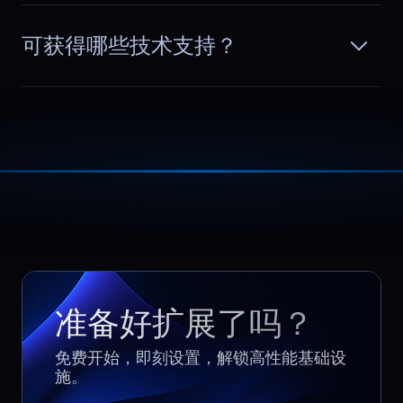
Chloe
,
April 22
可获得哪些技术支持？
Budgeting finally makes
sense
As a CTO at a subscription based SaaS
company, I track infrastructure costs
阅读更多
closely. With BlueServers, pricing stays
predictable as usage grows, so
forecasting is straightforward and
surprises are rare.
准备好扩展了吗？
免费开始，即刻设置，解锁高性能基础设
施。