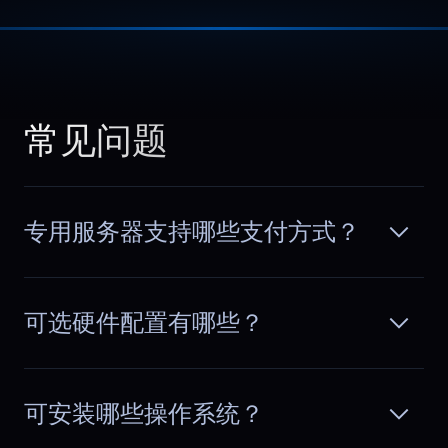
Thomas
,
February 26
Complex setups made
easier
We run multiple services, queues, and
常见问题
databases on one server. Dedicated
阅读更多
resources allow fine tuning without
hitting artificial limits or contention
problems.
专用服务器支持哪些支付方式？
可选硬件配置有哪些？
Ahmed
,
March 10
Built for multiplayer load
可安装哪些操作系统？
Latency spikes ruin multiplayer
sessions. Dedicated capacity keeps