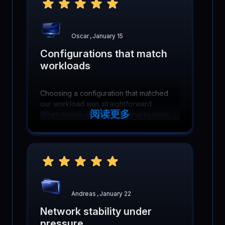
Oscar
,
January 15
Configurations that match
workloads
Choosing a configuration that matched
our workload was straightforward.
阅读更多
When needs changed, scaling to more
cores and memory was simple and did
not require reworking infrastructure.
Andreas
,
January 22
Network stability under
pressure