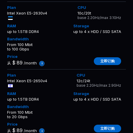
Intel Xeon E5-2630v4
10c/20t
base 2.2GHz/max 3.1GHz
up to 1.5TB DDR4
up to 4 x HDD / SSD SATA
From 100 Mbit
to 100 Gbps
立即订购
$
89
从
/month
i
Intel Xeon E5-2650v4
12c/24t
base 2.2GHz/max 2.9GHz
up to 1.5TB DDR4
up to 4 x HDD / SSD SATA
From 100 Mbit
to 20 Gbps
立即订购
$
89
从
/month
i