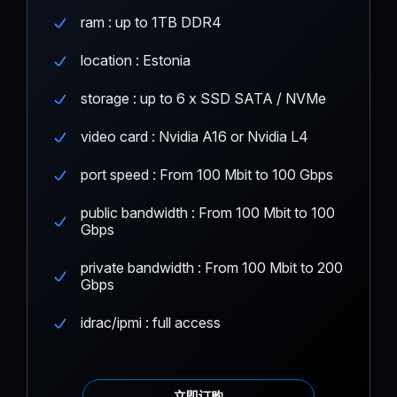
ram : up to 1TB DDR4
location : Estonia
storage : up to 6 x SSD SATA / NVMe
video card : Nvidia A16 or Nvidia L4
port speed : From 100 Mbit to 100 Gbps
public bandwidth : From 100 Mbit to 100
Gbps
private bandwidth : From 100 Mbit to 200
Gbps
idrac/ipmi : full access
立即订购