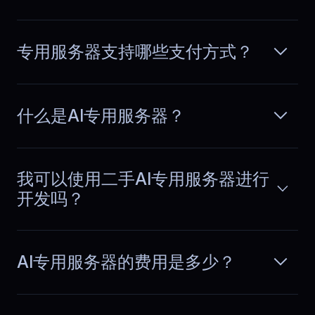
Built for multiplayer load
专用服务器支持哪些支付方式？
Latency spikes ruin multiplayer
sessions. Dedicated capacity keeps
阅读更多
performance stable during events and
traffic surges, resulting in smoother
gameplay and fewer disconnects.
什么是AI专用服务器？
我可以使用二手AI专用服务器进行
Sofia
,
March 31
开发吗？
Bandwidth for media
delivery
AI专用服务器的费用是多少？
We deliver large media files and
streams every day. Bandwidth stays
阅读更多
consistent during peak usage and