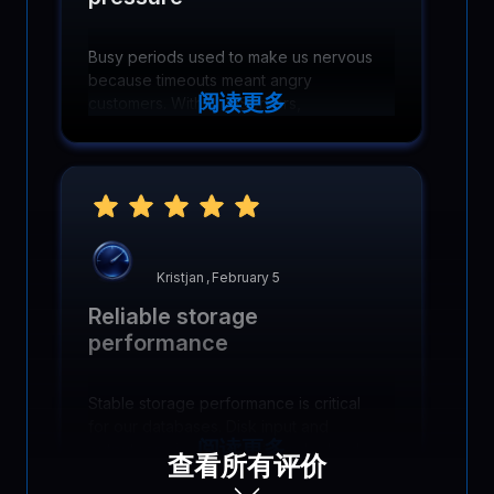
Busy periods used to make us nervous
because timeouts meant angry
阅读更多
customers. With BlueServers,
connections stay reliable even under
heavy traffic, network quality holds up,
and support tickets dropped fast!
Kristjan
,
February 5
Reliable storage
performance
Stable storage performance is critical
for our databases. Disk input and
阅读更多
output remain predictable under load,
查看所有评价
keeping queries fast and backups