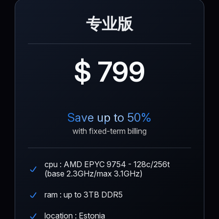
专业版
$ 799
Save up to 50%
with fixed-term billing
cpu : AMD EPYC 9754 - 128c/256t
(base 2.3GHz/max 3.1GHz)
ram : up to 3TB DDR5
location : Estonia