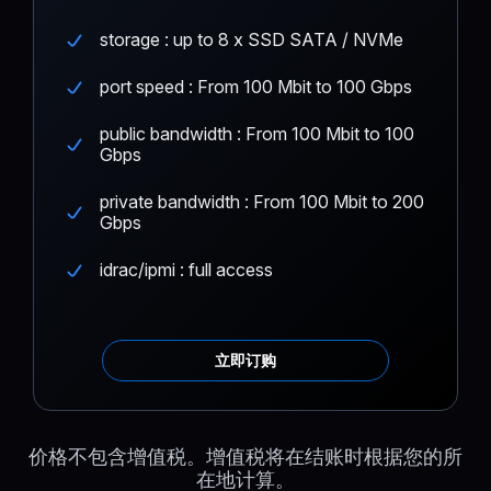
storage : up to 8 x SSD SATA / NVMe
port speed : From 100 Mbit to 100 Gbps
public bandwidth : From 100 Mbit to 100
Gbps
private bandwidth : From 100 Mbit to 200
Gbps
idrac/ipmi : full access
立即订购
价格不包含增值税。增值税将在结账时根据您的所
在地计算。