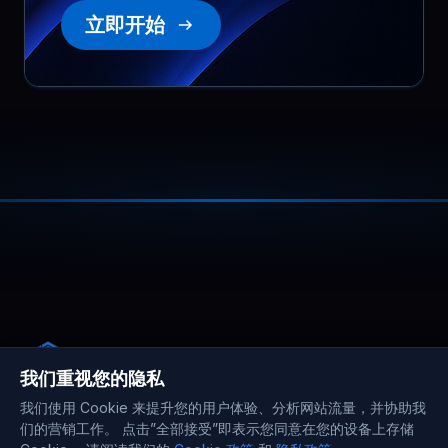
Budgeting finally makes
立即开始
sense
As a CTO at a subscription based SaaS
company, I track infrastructure costs
阅读更多
closely. With BlueServers, pricing stays
predictable as usage grows, so
forecasting is straightforward and
surprises are rare.
Mateusz
,
April 15
Support that gets production
我们重视您的隐私
When our fintech payments platform
has a hiccup, we cannot wait.
我们使用 Cookie 来提升您的用户体验、分析网站流量，并协助我
阅读更多
BlueServers support reads the full
们的营销工作。 点击”全部接受”即表示您同意在您的设备上存储