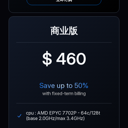
商业版
$ 460
Save up to 50%
with fixed-term billing
cpu : AMD EPYC 7702P - 64c/128t
(base 2.0GHz/max 3.4GHz)