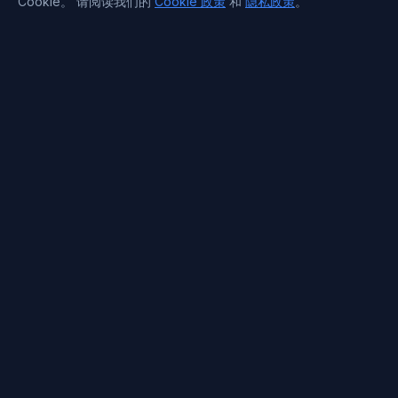
thread, asks smart diagnostics
Cookie。 请阅读我们的
Cookie 政策
和
隐私政策
。
公司
questions, and fixes issues fast before
transactions are affected.
关于我们
价格
博客
Adrian
,
May 10
常见问题
Analytics and live traffic
免费专用服务器
together
职业机会
At our analytics company, we process
支付方式
large event streams and serve live
阅读更多
dashboards. BlueServers runs batch
jobs and real time queries together
without slowing reports or making the
interface feel laggy.
联系信息