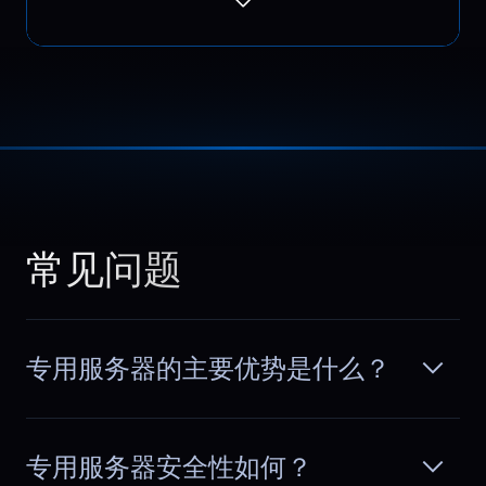
running smoothly.
Thomas
,
February 26
Complex setups made
easier
We run multiple services, queues, and
常见问题
databases on one server. Dedicated
阅读更多
resources allow fine tuning without
hitting artificial limits or contention
problems.
专用服务器的主要优势是什么？
专用服务器安全性如何？
Ahmed
,
March 10