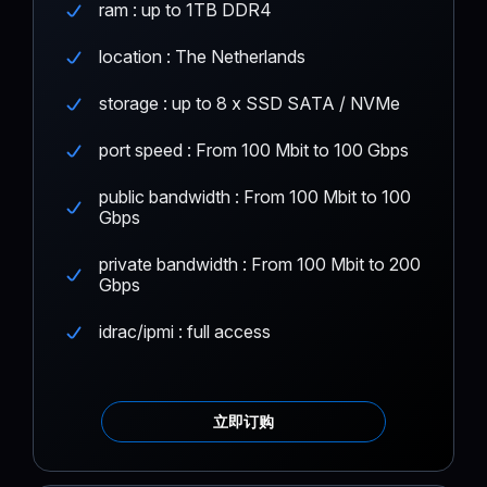
ram : up to 1TB DDR4
location : The Netherlands
storage : up to 8 x SSD SATA / NVMe
port speed : From 100 Mbit to 100 Gbps
public bandwidth : From 100 Mbit to 100
Gbps
private bandwidth : From 100 Mbit to 200
Gbps
idrac/ipmi : full access
立即订购