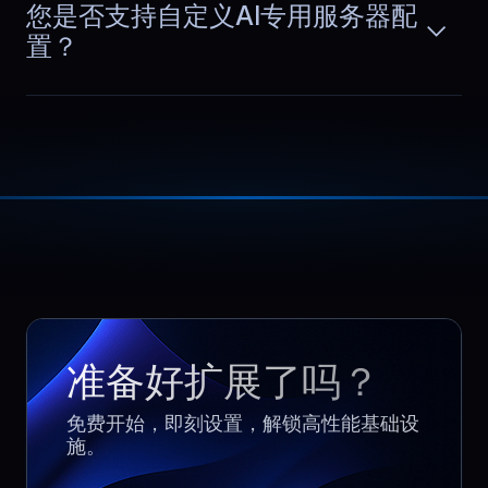
users experience fewer buffering
您是否支持自定义AI专用服务器配
issues overall. It made a clear
置？
difference!
Amalia
,
April 2
Built for production use
The service feels designed for real
production workloads. Hardware
阅读更多
quality, network stability, and consistent
performance removed hosting from our
list of daily concerns.
准备好扩展了吗？
免费开始，即刻设置，解锁高性能基础设
施。
Chloe
,
April 22