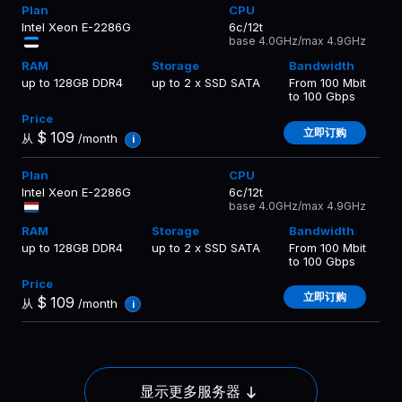
Intel Xeon E-2286G
6c/12t
base 4.0GHz/max 4.9GHz
up to 128GB DDR4
up to 2 x SSD SATA
From 100 Mbit
to 100 Gbps
立即订购
$
109
从
/month
i
Intel Xeon E-2286G
6c/12t
base 4.0GHz/max 4.9GHz
up to 128GB DDR4
up to 2 x SSD SATA
From 100 Mbit
to 100 Gbps
立即订购
$
109
从
/month
i
显示更多服务器