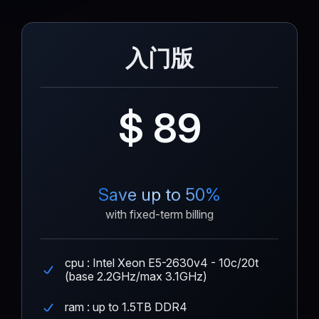
入门版
$ 89
Save up to 50%
with fixed-term billing
cpu : Intel Xeon E5-2630v4 - 10c/20t
(base 2.2GHz/max 3.1GHz)
ram : up to 1.5TB DDR4