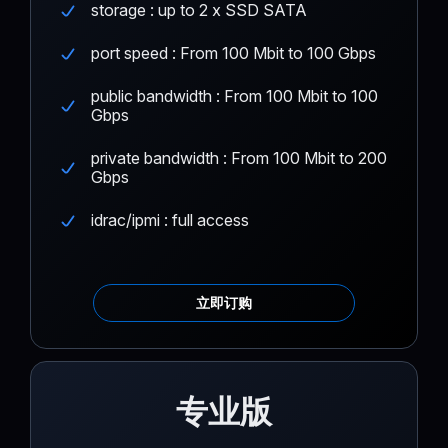
storage : up to 2 x SSD SATA
port speed : From 100 Mbit to 100 Gbps
public bandwidth : From 100 Mbit to 100
Gbps
private bandwidth : From 100 Mbit to 200
Gbps
idrac/ipmi : full access
立即订购
专业版