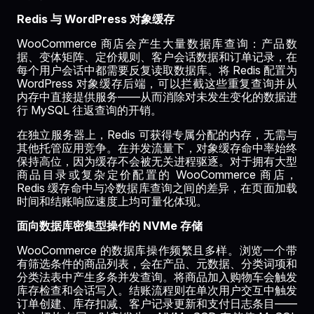
Redis 与 WordPress 对象缓存
WooCommerce 商店会产生大量数据库查询：产品数
据、变体矩阵、定价规则、客户会话数据和订单记录，在
每个用户会话中都需要反复读取数据库。将 Redis 配置为
WordPress 对象缓存后端，可以拦截这些重复查询并从
内存中直接提供服务——从而消除对未发生变化的数据进
行 MySQL 往返查询的开销。
在独立服务器上，Redis 可获得专属分配的内存，无需与
其他托管应用竞争。在并发流量下，对象缓存命中率始终
保持高位，因为缓存不会被无关进程驱逐。对于拥有大型
商品目录或复杂定价配置的 WooCommerce 商店，
Redis 缓存命中与冷数据库查询之间的差异，在页面加载
时间和结账响应速度上均可量化体现。
面向数据库密集型操作的 NVMe 存储
WooCommerce 的数据库操作频繁且多样。浏览一个带
有筛选条件的商品列表，会在产品、元数据、分类词项和
分类法表中产生多条并发查询。将商品加入购物车会触发
库存检查和会话写入。结账流程则在单次用户交互中触发
订单创建、库存扣减、客户记录更新和支付日志条目——