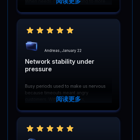
阅读更多
When needs changed, scaling to more
cores and memory was simple and did
not require reworking infrastructure.
Andreas
,
January 22
Network stability under
pressure
Busy periods used to make us nervous
because timeouts meant angry
阅读更多
customers. With BlueServers,
connections stay reliable even under
heavy traffic, network quality holds up,
and support tickets dropped fast!