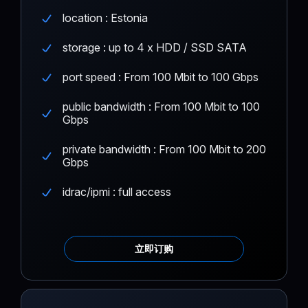
location : Estonia
storage : up to 4 x HDD / SSD SATA
port speed : From 100 Mbit to 100 Gbps
public bandwidth : From 100 Mbit to 100
Gbps
private bandwidth : From 100 Mbit to 200
Gbps
idrac/ipmi : full access
立即订购