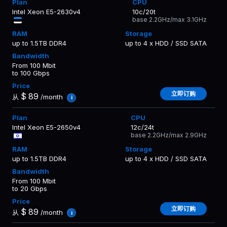
Intel Xeon E5-2630v4
10c/20t
base 2.2GHz/max 3.1GHz
up to 1.5TB DDR4
up to 4 x HDD / SSD SATA
From 100 Mbit
to 100 Gbps
立即订购
$
89
从
/month
i
Intel Xeon E5-2650v4
12c/24t
base 2.2GHz/max 2.9GHz
up to 1.5TB DDR4
up to 4 x HDD / SSD SATA
From 100 Mbit
to 20 Gbps
立即订购
$
89
从
/month
i