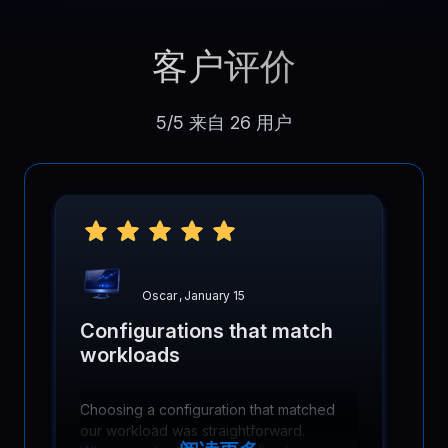
客户评价
5/5 来自 26 用户
Oscar
,
January 15
Configurations that match
workloads
Choosing a configuration that matched
our workload was straightforward.