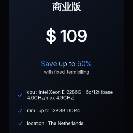
商业版
$ 109
Save up to 50%
with fixed-term billing
cpu : Intel Xeon E-2286G - 6c/12t (base
4.0GHz/max 4.9GHz)
ram : up to 128GB DDR4
location : The Netherlands