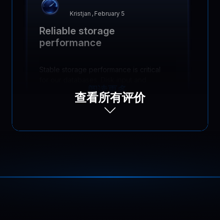
Kristjan
,
February 5
Reliable storage
performance
Stable storage performance is critical
for our databases. Disk input and
阅读更多
output remain predictable under load,
查看所有评价
keeping queries fast and backups
running smoothly.
Mateusz
,
April 15
Support that gets production
When our fintech payments platform