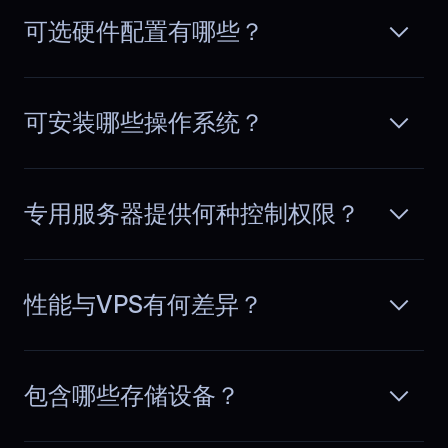
可选硬件配置有哪些？
Louis
,
June 30
No more emergency restarts
可安装哪些操作系统？
Our team runs a SaaS product with CI
pipelines and several microservices.
阅读更多
BlueServers stability cut emergency
fixes dramatically. We ship features
专用服务器提供何种控制权限？
instead of restarting services or
chasing performance issues.
性能与VPS有何差异？
Emilia
,
July 1
Peak hours feel normal
包含哪些存储设备？
Traffic spikes used to change how the