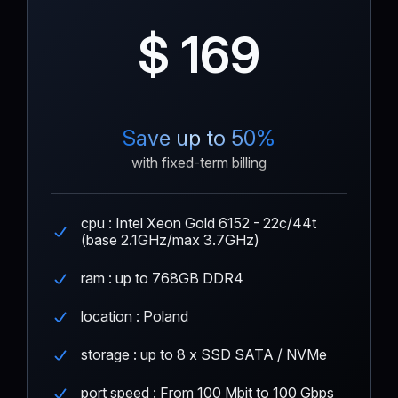
$ 169
Save up to 50%
with fixed-term billing
cpu : Intel Xeon Gold 6152 - 22c/44t
(base 2.1GHz/max 3.7GHz)
ram : up to 768GB DDR4
location : Poland
storage : up to 8 x SSD SATA / NVMe
port speed : From 100 Mbit to 100 Gbps