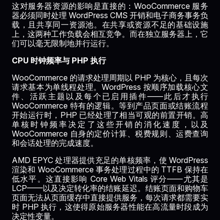
这对服务器资源的影响是直接的：WooCommerce 服务
器必须同时处理 WordPress CMS 开销和电子商务事务负
载，且共享同一资源池。在共享或资源不足的基础设施
上，这两种工作负载会相互竞争。而在独立服务器上，它
们可以毫无限制地并行运行。
CPU 时钟频率与 PHP 执行
WooCommerce 的请求处理周期以 PHP 为核心，且每次
请求基本为单线程处理。WordPress 按顺序加载核心文
件、活跃主题以及每个已启用插件——此后才执行
WooCommerce 特有的逻辑。等到产品页面或结账流程
开始运行时，PHP 已经处理了相当可观的前置开销。高
单核时钟频率决定了这些开销的消化速度，以及
WooCommerce 自身的定价计算、税费规则、运费查询
和会话处理的完成速度。
AMD EPYC 处理器提供充足的单核频率，使 WordPress
渲染和 WooCommerce 事务处理过程中的 TTFB 保持在
低水平。这直接影响 Core Web Vitals 评分——尤其是
LCP——以及决定转化率的结账延迟。结账页面和购物车
页面无法从页面缓存中直接提供服务，每次请求都需要实
时 PHP 执行，这使得原始服务器性能在高流量时段成为
决定性变量。