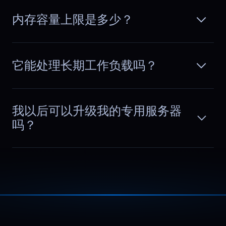
system behaved. With dedicated
阅读更多
capacity, response times remain
内存容量上限是多少？
consistent in the evenings and planning
feels much more reliable.
它能处理长期工作负载吗？
Alexis
,
August 15
我以后可以升级我的专用服务器
No unexpected performance
dips
吗？
Running a growing SaaS app, we used
to chase random performance drops
阅读更多
every week, jumping between logs,
metrics, and alerts without clear
answers. After switching to
BlueServers, behavior became
predictable and infrastructure stopped
being a question mark.