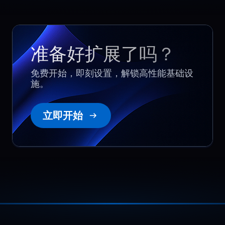
Lucas
,
September 29
Scaling without downtime
准备好扩展了吗？
As our database grew, we added more
免费开始，即刻设置，解锁高性能基础设
memory and storage. The process was
施。
阅读更多
smooth and did not interrupt
production. Capacity planning feels
simpler when upgrades are handled
立即开始
cleanly.
Guangming
,
October 15
Region choice reduced
latency