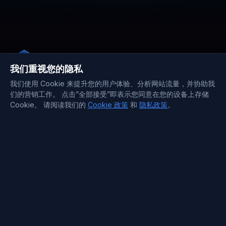
For our mobile commerce platform, we
deployed in a closer region and
阅读更多
noticed lower latency immediately.
Pages load faster, API calls complete
quicker, and the whole experience
feels more responsive overall.
我们重视您的隐私
我们使用 Cookie 来提升您的用户体验、分析网站流量，并协助我
们的营销工作。 点击”全部接受”即表示您同意在您的设备上存储
Ethan
,
May 10
Cookie。 请阅读我们的
Cookie 政策
和
隐私政策
。
公司
Launch traffic stayed
关于我们
smooth
价格
We ran a campaign that tripled traffic
博客
overnight. Dedicated capacity kept
常见问题
阅读更多
response times stable, avoided
throttling, and handled checkout load
免费专用服务器
cleanly. CPU and memory usage stayed
职业机会
steady the entire time.