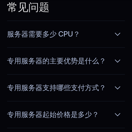
has a hiccup, we cannot wait.
常见问题
阅读更多
BlueServers support reads the full
thread, asks smart diagnostics
questions, and fixes issues fast before
transactions are affected.
服务器需要多少 CPU？
Lukas
,
May 31
专用服务器的主要优势是什么？
Ecommerce reliability
improved
专用服务器支持哪些支付方式？
In our ecommerce shop, flash sales
used to be stressful. With BlueServers,
阅读更多
checkout stays responsive, inventory
sync runs smoothly, and we avoid
failed orders when traffic and
专用服务器起始价格是多少？
transactions spike.