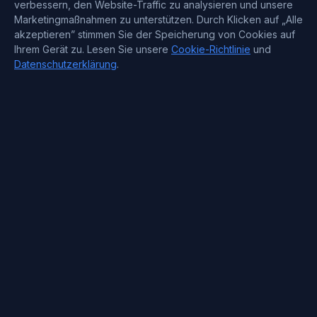
verbessern, den Website-Traffic zu analysieren und unsere
Marketingmaßnahmen zu unterstützen. Durch Klicken auf „Alle
akzeptieren” stimmen Sie der Speicherung von Cookies auf
Ihrem Gerät zu. Lesen Sie unsere
Cookie-Richtlinie
und
Datenschutzerklärung
.
Kontaktinformationen
Support : +372 610 4263
Sales : +44 7488 811 581
support@blueservers.com
info@blueservers.com
BlueVPS OÜ Tallinn, Kesklinna linnaosa,
Kaupmehe tn 7-120
billing@bluevps.com
VAT ID : EE102209482