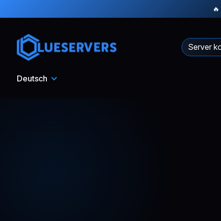
🔥
Server ko
Deutsch