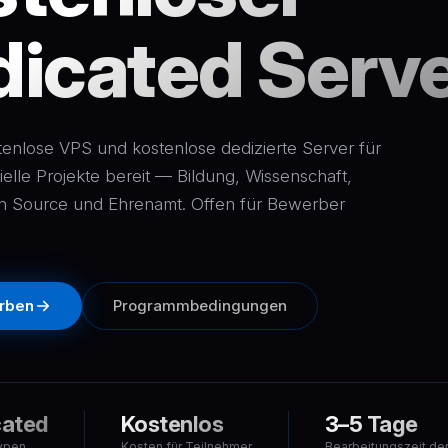
icated Serv
stenlose VPS und kostenlose dedizierte Server für
elle Projekte bereit — Bildung, Wissenschaft,
n Source und Ehrenamt. Offen für Bewerber
rben
Programmbedingungen
cated
Kostenlos
3–5 Tage
typen
Kosten für Teilnehmer
Bearbeitungszeit de