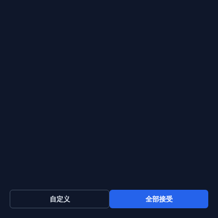
精通 Java 日期格式化：
SimpleDateFormat 和 DateFormat 完
整指南
Java 的 SimpleDateFormat 和 DateFormat 类（属
于 java.text 包）提供了一个全面的框架，用于将日
期转换为字符串以及将字符串转换为日期。
Ievgen Chemborysov
自定义
全部接受