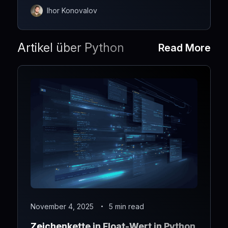
Gastbetriebssystemen verhalten, wie man einen
freigegebenen Ordner in VMware Workstation
Ihor Konovalov
korrekt konfiguriert, wie man ihn unter Linux
einbindet und wie man sicherstellt, dass er auch
nach einem Neustart zuverlässig funktioniert.
Artikel über Python
Read More
November 4, 2025
5 min read
Zeichenkette in Float-Wert in Python