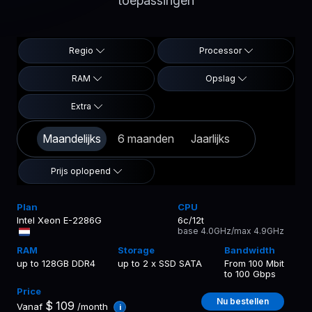
toepassingen
Regio
Processor
RAM
Opslag
Extra
Maandelijks
6 maanden
Jaarlijks
Prijs oplopend
Intel Xeon E-2286G
6c/12t
base 4.0GHz/max 4.9GHz
up to 128GB DDR4
up to 2 x SSD SATA
From 100 Mbit
to 100 Gbps
Nu bestellen
$
109
Vanaf
/month
i