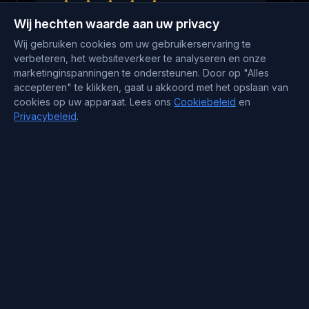
Wij hechten waarde aan uw privacy
Wij gebruiken cookies om uw gebruikerservaring te
Louis
,
June 30
verbeteren, het websiteverkeer te analyseren en onze
marketinginspanningen te ondersteunen. Door op "Alles
No more emergency restarts
accepteren" te klikken, gaat u akkoord met het opslaan van
cookies op uw apparaat. Lees ons
Cookiebeleid
en
Our team runs a SaaS product with CI
Privacybeleid
.
pipelines and several microservices.
Lees meer
BlueServers stability cut emergency
fixes dramatically. We ship features
instead of restarting services or
chasing performance issues.
Jeroen
,
June 10
Operational noise dropped