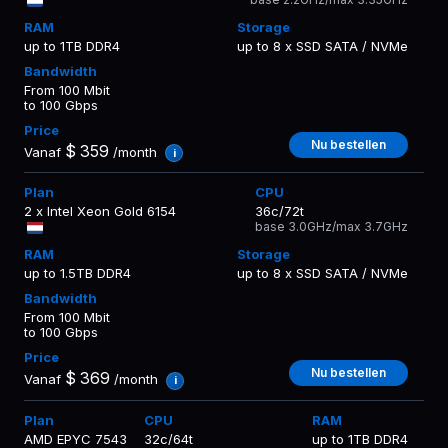
up to 1TB DDR4
up to 8 x SSD SATA / NVMe
From 100 Mbit
to 100 Gbps
Nu bestellen
$
359
Vanaf
/month
i
2 x Intel Xeon Gold 6154
36c/72t
base 3.0GHz/max 3.7GHz
up to 1.5TB DDR4
up to 8 x SSD SATA / NVMe
From 100 Mbit
to 100 Gbps
Nu bestellen
$
369
Vanaf
/month
i
AMD EPYC 7543
32c/64t
up to 1TB DDR4