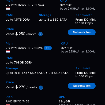
2 x Intel Xeon E5-2697Av4
32c/64t
base 2.6GHz/max 3.6GHz
up to 1.5TB DDR4
up to 8 x SSD SATA
From 100 Mbit
to 100 Gbps
Nu bestellen
$
250
Vanaf
/month
i
2 x Intel Xeon E5-2683v4
32c/64t
TB
base 2.1GHz/max 3.0GHz
up to 768GB DDR4
up to 16 x HDD / SSD SATA + 2 x SSD SATA
From 100 Mbit
to 100 Gbps
Nu bestellen
$
279
Vanaf
/month
i
AMD EPYC 7452
32c/64t
base 2.2GHz/max 3.35GHz