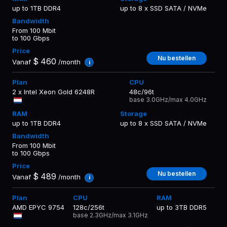
up to 1TB DDR4
up to 8 x SSD SATA / NVMe
From 100 Mbit
to 100 Gbps
Nu bestellen
$
460
Vanaf
/month
i
2 x Intel Xeon Gold 6248R
48c/96t
base 3.0GHz/max 4.0GHz
up to 1TB DDR4
up to 8 x SSD SATA / NVMe
From 100 Mbit
to 100 Gbps
Nu bestellen
$
489
Vanaf
/month
i
AMD EPYC 9754
128c/256t
up to 3TB DDR5
base 2.3GHz/max 3.1GHz