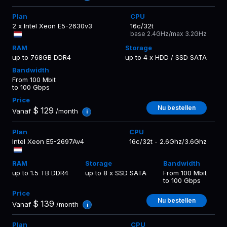
2 x Intel Xeon E5-2630v3
16c/32t
base 2.4GHz/max 3.2GHz
up to 768GB DDR4
up to 4 x HDD / SSD SATA
From 100 Mbit
to 100 Gbps
Nu bestellen
$
129
Vanaf
/month
i
Intel Xeon E5-2697Av4
16c/32t - 2.6Ghz/3.6Ghz
up to 1.5 TB DDR4
up to 8 x SSD SATA
From 100 Mbit
to 100 Gbps
Nu bestellen
$
139
Vanaf
/month
i