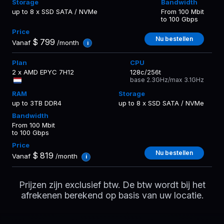
up to 8 x SSD SATA / NVMe
From 100 Mbit
to 100 Gbps
Nu bestellen
$
799
Vanaf
/month
i
2 x AMD EPYC 7H12
128c/256t
base 2.3GHz/max 3.1GHz
up to 3TB DDR4
up to 8 x SSD SATA / NVMe
From 100 Mbit
to 100 Gbps
Nu bestellen
$
819
Vanaf
/month
i
Prijzen zijn exclusief btw. De btw wordt bij het
afrekenen berekend op basis van uw locatie.