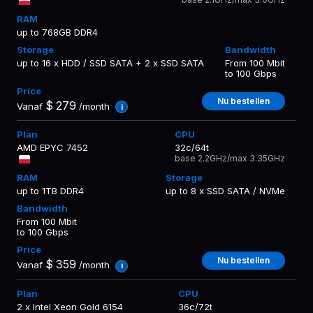
up to 768GB DDR4
up to 16 x HDD / SSD SATA + 2 x SSD SATA
From 100 Mbit
to 100 Gbps
Nu bestellen
$
279
Vanaf
/month
i
AMD EPYC 7452
32c/64t
base 2.2GHz/max 3.35GHz
up to 1TB DDR4
up to 8 x SSD SATA / NVMe
From 100 Mbit
to 100 Gbps
Nu bestellen
$
359
Vanaf
/month
i
2 x Intel Xeon Gold 6154
36c/72t