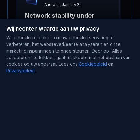
Andreas
,
January 22
Network stability under
pressure
Wij hechten waarde aan uw privacy
Wij gebruiken cookies om uw gebruikerservaring te
Busy periods used to make us nervous
verbeteren, het websiteverkeer te analyseren en onze
because timeouts meant angry
marketinginspanningen te ondersteunen. Door op "Alles
Lees meer
customers. With BlueServers,
accepteren" te klikken, gaat u akkoord met het opslaan van
connections stay reliable even under
cookies op uw apparaat. Lees ons
Cookiebeleid
en
heavy traffic, network quality holds up,
Privacybeleid
.
and support tickets dropped fast!
Kristjan
,
February 5
Reliable storage
performance
Stable storage performance is critical