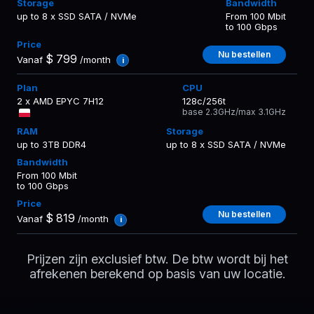
up to 8 x SSD SATA / NVMe
From 100 Mbit
to 100 Gbps
Nu bestellen
$
799
Vanaf
/month
i
2 x AMD EPYC 7H12
128c/256t
base 2.3GHz/max 3.1GHz
up to 3TB DDR4
up to 8 x SSD SATA / NVMe
From 100 Mbit
to 100 Gbps
Nu bestellen
$
819
Vanaf
/month
i
Prijzen zijn exclusief btw. De btw wordt bij het
afrekenen berekend op basis van uw locatie.