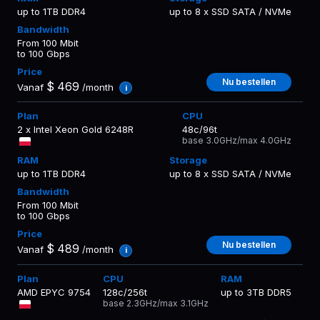
up to 1TB DDR4
up to 8 x SSD SATA / NVMe
From 100 Mbit
to 100 Gbps
Nu bestellen
$
469
Vanaf
/month
i
2 x Intel Xeon Gold 6248R
48c/96t
base 3.0GHz/max 4.0GHz
up to 1TB DDR4
up to 8 x SSD SATA / NVMe
From 100 Mbit
to 100 Gbps
Nu bestellen
$
489
Vanaf
/month
i
AMD EPYC 9754
128c/256t
up to 3TB DDR5
base 2.3GHz/max 3.1GHz