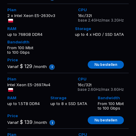
2 x Intel Xeon E5-2630v3
16c/32t
base 2.4GHz/max 3.2GHz
up to 768GB DDR4
up to 4 x HDD / SSD SATA
From 100 Mbit
to 100 Gbps
Nu bestellen
$
129
Vanaf
/month
i
Intel Xeon E5-2697Av4
16c/32t
base 2.6GHz/max 3.6GHz
up to 1.5TB DDR4
up to 8 x SSD SATA
From 100 Mbit
to 100 Gbps
Nu bestellen
$
139
Vanaf
/month
i