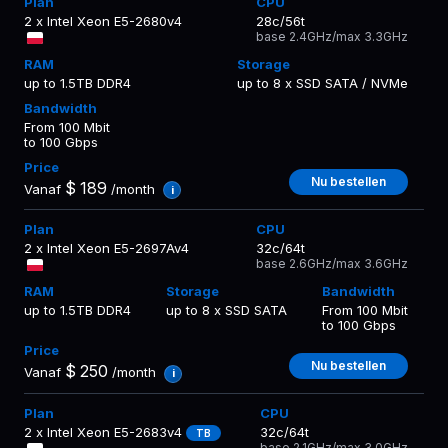
2 x Intel Xeon E5-2680v4
28c/56t
base 2.4GHz/max 3.3GHz
up to 1.5TB DDR4
up to 8 x SSD SATA / NVMe
From 100 Mbit
to 100 Gbps
Nu bestellen
$
189
Vanaf
/month
i
2 x Intel Xeon E5-2697Av4
32c/64t
base 2.6GHz/max 3.6GHz
up to 1.5TB DDR4
up to 8 x SSD SATA
From 100 Mbit
to 100 Gbps
Nu bestellen
$
250
Vanaf
/month
i
2 x Intel Xeon E5-2683v4
32c/64t
TB
base 2.1GHz/max 3.0GHz