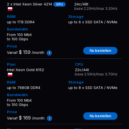
2 x Intel Xeon Silver 4214
24c/48t
GPU
base 2.2GHz/max 3.2GHz
up to 1TB DDR4
up to 6 x SSD SATA / NVMe
From 100 Mbit
to 100 Gbps
Nu bestellen
$
159
Vanaf
/month
i
Intel Xeon Gold 6152
22c/44t
base 2.1GHz/max 3.7GHz
up to 768GB DDR4
up to 8 x SSD SATA / NVMe
From 100 Mbit
to 100 Gbps
Nu bestellen
$
169
Vanaf
/month
i