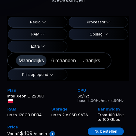
toepassingen
Regio
Processor
RAM
Opslag
Extra
Maandelijks
6 maanden
Jaarlijks
Prijs oplopend
Intel Xeon E-2286G
6c/12t
base 4.0GHz/max 4.9GHz
up to 128GB DDR4
up to 2 x SSD SATA
From 100 Mbit
to 100 Gbps
Nu bestellen
$
109
Vanaf
/month
i