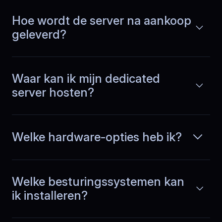
Hoe wordt de server na aankoop
Lukas
,
May 31
geleverd?
Ecommerce reliability
improved
Waar kan ik mijn dedicated
In our ecommerce shop, flash sales
server hosten?
used to be stressful. With BlueServers,
Lees meer
checkout stays responsive, inventory
sync runs smoothly, and we avoid
failed orders when traffic and
transactions spike.
Welke hardware-opties heb ik?
Welke besturingssystemen kan
Louis
,
June 30
ik installeren?
No more emergency restarts