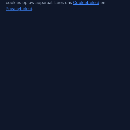
cookies op uw apparaat. Lees ons
Cookiebeleid
en
Privacybeleid
.
Contactgegevens
Support : +372 610 4263
Sales : +44 7488 811 581
support@blueservers.com
info@blueservers.com
BlueVPS OÜ Tallinn, Kesklinna linnaosa,
Kaupmehe tn 7-120
billing@bluevps.com
VAT ID : EE102209482
Copyright 2026 © Blueservers. Alle rechten voorbehouden