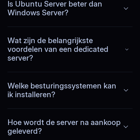
Lees meer
consistent during peak usage and
Is Ubuntu Server beter dan
users experience fewer buffering
Windows Server?
issues overall. It made a clear
difference!
Wat zijn de belangrijkste
voordelen van een dedicated
Chloe
,
April 22
server?
Budgeting finally makes
sense
Welke besturingssystemen kan
As a CTO at a subscription based SaaS
ik installeren?
company, I track infrastructure costs
Lees meer
closely. With BlueServers, pricing stays
predictable as usage grows, so
forecasting is straightforward and
surprises are rare.
Hoe wordt de server na aankoop
geleverd?