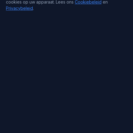
cookies op uw apparaat. Lees ons
Cookiebeleid
en
Privacybeleid
.
Contactgegevens
Support : +372 610 4263
Sales : +44 7488 811 581
support@blueservers.com
info@blueservers.com
BlueVPS OÜ Tallinn, Kesklinna linnaosa,
Kaupmehe tn 7-120
billing@bluevps.com
VAT ID : EE102209482
Copyright 2026 © Blueservers. Alle rechten voorbehouden