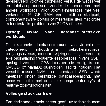
gereserveerd voor de cachelaag versus de webserver
en databaseprocessen, zonder te concurreren met
andere workloads. Voor Joomla-installaties met veel
verkeer is 16 GB RAM een praktisch startpunt;
componentzware portals of meertalige sites met grote
extensiestacks profiteren van 32 GB of meer.
Opslag: NVMe voor database-intensieve
workloads
De relationele databasestructuur van Joomla —
categorieën, inhoudsitems, gebruikersrecords,
toegangsniveaus, menu-toewijzingen — genereert bij
elke paginalading frequente leesoperaties. NVMe SSD-
opslag levert de IOPS-doorvoer die nodig is om
MySQL- of MariaDB-querytijden laag te houden. Het
verschil tussen NVMe en standaard SSD wordt
meetbaar onder gelijktijdige databasebelasting, met
name voor sites met complexe componentquery's of
realtime zoekfunctionaliteit.
Volledige stack controle
Een dedicated Joomla-server geeft uw technisch team