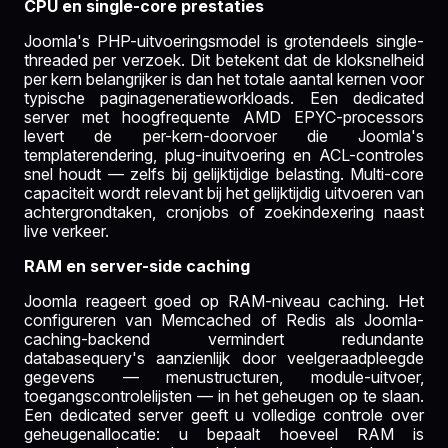
CPU en single-core prestaties
Joomla's PHP-uitvoeringsmodel is grotendeels single-
threaded per verzoek. Dit betekent dat de kloksnelheid
per kern belangrijker is dan het totale aantal kernen voor
typische paginageneratieworkloads. Een dedicated
server met hoogfrequente AMD EPYC-processors
levert de per-kern-doorvoer die Joomla's
templaterendering, plug-inuitvoering en ACL-controles
snel houdt — zelfs bij gelijktijdige belasting. Multi-core
capaciteit wordt relevant bij het gelijktijdig uitvoeren van
achtergrondtaken, cronjobs of zoekindexering naast
live verkeer.
RAM en server-side caching
Joomla reageert goed op RAM-niveau caching. Het
configureren van Memcached of Redis als Joomla-
caching-backend vermindert redundante
databasequery's aanzienlijk door veelgeraadpleegde
gegevens — menustructuren, module-uitvoer,
toegangscontrolelijsten — in het geheugen op te slaan.
Een dedicated server geeft u volledige controle over
geheugenallocatie: u bepaalt hoeveel RAM is