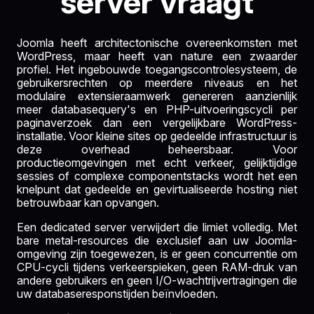
server vraagt
Joomla heeft architectonische overeenkomsten met
WordPress, maar heeft van nature een zwaarder
profiel. Het ingebouwde toegangscontrolesysteem, de
gebruikersrechten op meerdere niveaus en het
modulaire extensieraamwerk genereren aanzienlijk
meer databasequery's en PHP-uitvoeringscycli per
paginaverzoek dan een vergelijkbare WordPress-
installatie. Voor kleine sites op gedeelde infrastructuur is
deze overhead beheersbaar. Voor
productieomgevingen met echt verkeer, gelijktijdige
sessies of complexe componentstacks wordt het een
knelpunt dat gedeelde en gevirtualiseerde hosting niet
betrouwbaar kan opvangen.
Een dedicated server verwijdert die limiet volledig. Met
bare metal-resources die exclusief aan uw Joomla-
omgeving zijn toegewezen, is er geen concurrentie om
CPU-cycli tijdens verkeerspieken, geen RAM-druk van
andere gebruikers en geen I/O-wachtrijvertragingen die
uw databaseresponstijden beïnvloeden.