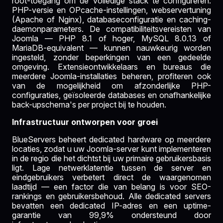
root-toegang om de volledige stack te configureren:
PHP-versie en OPcache-instellingen, webservertuning
(Apache of Nginx), databaseconfiguratie en caching-
daemonparameters. De compatibiliteitsvereisten van
Joomla — PHP 8.1 of hoger, MySQL 8.0.13 of
MariaDB-equivalent — kunnen nauwkeurig worden
ingesteld, zonder beperkingen van een gedeelde
omgeving. Extensieontwikkelaars en bureaus die
meerdere Joomla-installaties beheren, profiteren ook
van de mogelijkheid om afzonderlijke PHP-
configuraties, geïsoleerde databases en onafhankelijke
back-upschema's per project bij te houden.
Infrastructuur ontworpen voor groei
BlueServers beheert dedicated hardware op meerdere
locaties, zodat u uw Joomla-server kunt implementeren
in de regio die het dichtst bij uw primaire gebruikersbasis
ligt. Lage netwerklatentie tussen de server en
eindgebruikers verbetert direct de waargenomen
laadtijd — een factor die van belang is voor SEO-
rankings en gebruikersbehoud. Alle dedicated servers
bevatten een dedicated IP-adres en een uptime-
garantie van 99,9% ondersteund door