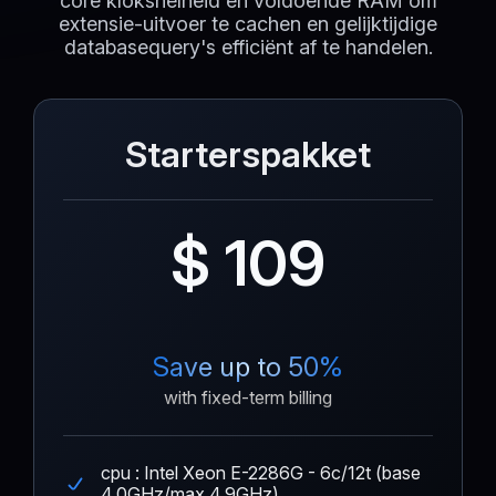
core kloksnelheid en voldoende RAM om
extensie-uitvoer te cachen en gelijktijdige
databasequery's efficiënt af te handelen.
Starterspakket
$ 109
Save up to 50%
with fixed-term billing
cpu : Intel Xeon E-2286G - 6c/12t (base
4.0GHz/max 4.9GHz)