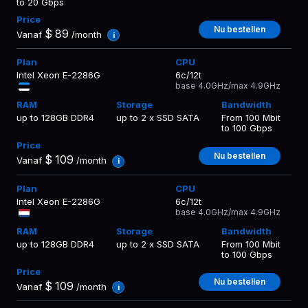
to 20 Gbps
Nu bestellen
$
89
Vanaf
/month
i
Intel Xeon E-2286G
6c/12t
base 4.0GHz/max 4.9GHz
up to 128GB DDR4
up to 2 x SSD SATA
From 100 Mbit
to 100 Gbps
Nu bestellen
$
109
Vanaf
/month
i
Intel Xeon E-2286G
6c/12t
base 4.0GHz/max 4.9GHz
up to 128GB DDR4
up to 2 x SSD SATA
From 100 Mbit
to 100 Gbps
Nu bestellen
$
109
Vanaf
/month
i