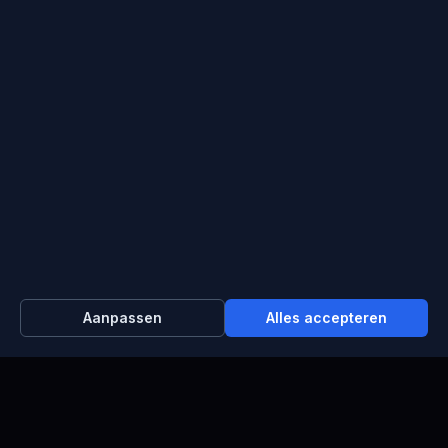
Gratis dedicated servers
Carrières
Betaalmethoden
Contactgegevens
Support : +372 610 4263
Aanpassen
Alles accepteren
Sales : +44 7488 811 581
support@blueservers.com
info@blueservers.com
BlueVPS OÜ Tallinn, Kesklinna linnaosa,