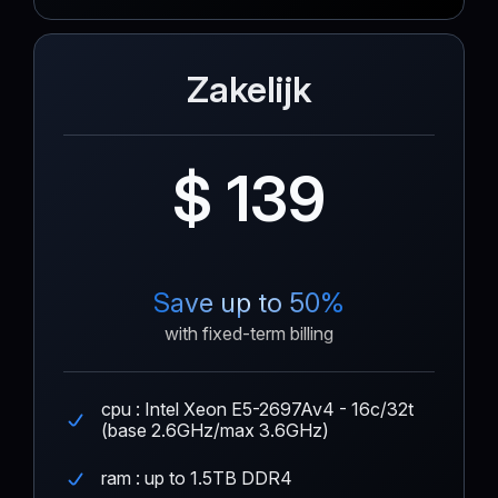
Zakelijk
$ 139
Save up to 50%
with fixed-term billing
cpu : Intel Xeon E5-2697Av4 - 16c/32t
(base 2.6GHz/max 3.6GHz)
ram : up to 1.5TB DDR4